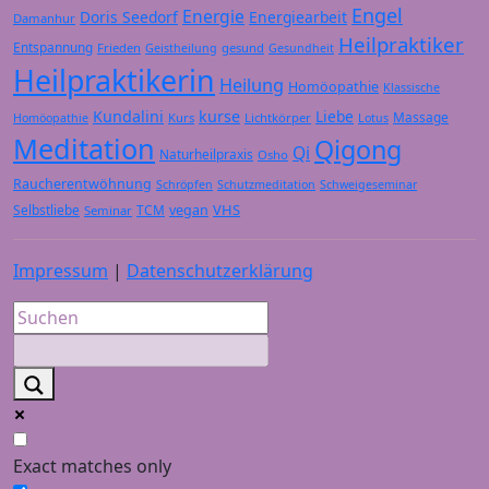
Engel
Energie
Doris Seedorf
Energiearbeit
Damanhur
Heilpraktiker
Entspannung
Frieden
gesund
Geistheilung
Gesundheit
Heilpraktikerin
Heilung
Homöopathie
Klassische
Kundalini
kurse
Liebe
Massage
Kurs
Lichtkörper
Homöopathie
Lotus
Meditation
Qigong
Qi
Naturheilpraxis
Osho
Raucherentwöhnung
Schröpfen
Schutzmeditation
Schweigeseminar
VHS
Selbstliebe
TCM
vegan
Seminar
Impressum
|
Datenschutzerklärung
Exact matches only