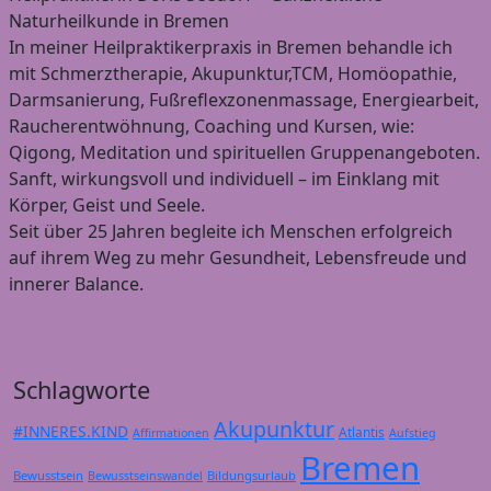
Naturheilkunde in Bremen
In meiner Heilpraktikerpraxis in Bremen behandle ich
mit Schmerztherapie, Akupunktur,TCM, Homöopathie,
Darmsanierung, Fußreflexzonenmassage, Energiearbeit,
Raucherentwöhnung, Coaching und Kursen, wie:
Qigong, Meditation und spirituellen Gruppenangeboten.
Sanft, wirkungsvoll und individuell – im Einklang mit
Körper, Geist und Seele.
Seit über 25 Jahren begleite ich Menschen erfolgreich
auf ihrem Weg zu mehr Gesundheit, Lebensfreude und
innerer Balance.
Schlagworte
Akupunktur
#INNERES.KIND
Atlantis
Affirmationen
Aufstieg
Bremen
Bewusstsein
Bildungsurlaub
Bewusstseinswandel