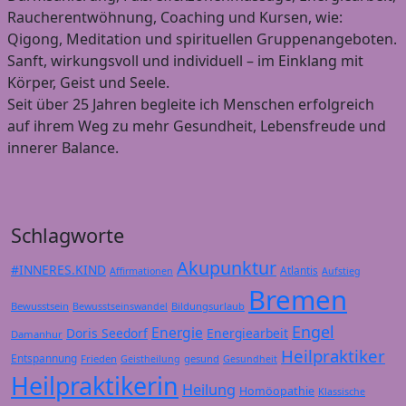
Raucherentwöhnung, Coaching und Kursen, wie:
Qigong, Meditation und spirituellen Gruppenangeboten.
Sanft, wirkungsvoll und individuell – im Einklang mit
Körper, Geist und Seele.
Seit über 25 Jahren begleite ich Menschen erfolgreich
auf ihrem Weg zu mehr Gesundheit, Lebensfreude und
innerer Balance.
Schlagworte
Akupunktur
#INNERES.KIND
Atlantis
Affirmationen
Aufstieg
Bremen
Bewusstsein
Bildungsurlaub
Bewusstseinswandel
Engel
Energie
Doris Seedorf
Energiearbeit
Damanhur
Heilpraktiker
Entspannung
Frieden
gesund
Geistheilung
Gesundheit
Heilpraktikerin
Heilung
Homöopathie
Klassische