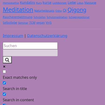
Kundalini
kurse
Liebe
Massage
Kurs
Lichtkörper
Homöopathie
Lotus
Meditation
Qigong
Qi
Naturheilpraxis
Osho
Raucherentwöhnung
Schröpfen
Schutzmeditation
Schweigeseminar
VHS
Selbstliebe
TCM
vegan
Seminar
Impressum
|
Datenschutzerklärung
Exact matches only
Search in title
Search in content