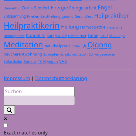
Engel
Energie
Doris Seedorf
Energiearbeit
Damanhur
Heilpraktiker
Entspannung
Frieden
gesund
Geistheilung
Gesundheit
Heilpraktikerin
Heilung
Homöopathie
Klassische
Kundalini
kurse
Liebe
Massage
Kurs
Lichtkörper
Homöopathie
Lotus
Meditation
Qigong
Qi
Naturheilpraxis
Osho
Raucherentwöhnung
Schröpfen
Schutzmeditation
Schweigeseminar
VHS
Selbstliebe
TCM
vegan
Seminar
Impressum
|
Datenschutzerklärung
Exact matches only