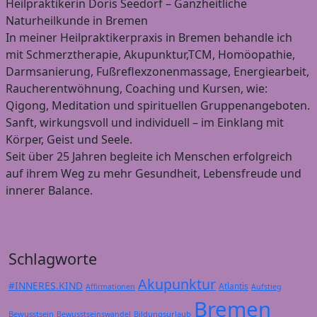
Heilpraktikerin Doris Seedorf – Ganzheitliche
Naturheilkunde in Bremen
In meiner Heilpraktikerpraxis in Bremen behandle ich
mit Schmerztherapie, Akupunktur,TCM, Homöopathie,
Darmsanierung, Fußreflexzonenmassage, Energiearbeit,
Raucherentwöhnung, Coaching und Kursen, wie:
Qigong, Meditation und spirituellen Gruppenangeboten.
Sanft, wirkungsvoll und individuell – im Einklang mit
Körper, Geist und Seele.
Seit über 25 Jahren begleite ich Menschen erfolgreich
auf ihrem Weg zu mehr Gesundheit, Lebensfreude und
innerer Balance.
Schlagworte
Akupunktur
#INNERES.KIND
Atlantis
Affirmationen
Aufstieg
Bremen
Bewusstsein
Bildungsurlaub
Bewusstseinswandel