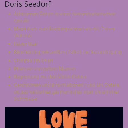
Doris Seedorf
Achtsamen Gehen in einer damanhurianischen
Spirale
Meditation zum Frühlingserwachen mit Ostara
(Aurora)
Feuerritual
Räucherung mit weißem Salbei zur Aurareinigung
Chanten am Feuer
Pflanzen von gelben Blumen
Begegnung mit der Göttin Ostara
Geschichten und Informationen rund um Ostara,
ob aus keltischer, germanischer oder christlicher
Sichtweise