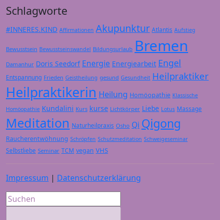
Schlagworte
Akupunktur
#INNERES.KIND
Atlantis
Affirmationen
Aufstieg
Bremen
Bewusstsein
Bildungsurlaub
Bewusstseinswandel
Engel
Energie
Doris Seedorf
Energiearbeit
Damanhur
Heilpraktiker
Entspannung
Frieden
gesund
Geistheilung
Gesundheit
Heilpraktikerin
Heilung
Homöopathie
Klassische
Kundalini
kurse
Liebe
Massage
Kurs
Lichtkörper
Homöopathie
Lotus
Meditation
Qigong
Qi
Naturheilpraxis
Osho
Raucherentwöhnung
Schröpfen
Schutzmeditation
Schweigeseminar
VHS
Selbstliebe
TCM
vegan
Seminar
Impressum
|
Datenschutzerklärung