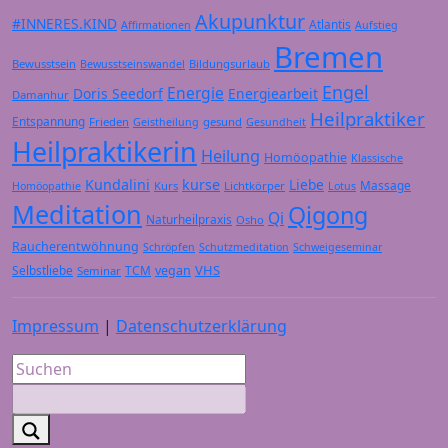
Akupunktur
#INNERES.KIND
Atlantis
Affirmationen
Aufstieg
Bremen
Bewusstsein
Bildungsurlaub
Bewusstseinswandel
Engel
Energie
Doris Seedorf
Energiearbeit
Damanhur
Heilpraktiker
Entspannung
Frieden
gesund
Geistheilung
Gesundheit
Heilpraktikerin
Heilung
Homöopathie
Klassische
Kundalini
kurse
Liebe
Massage
Kurs
Lichtkörper
Homöopathie
Lotus
Meditation
Qigong
Qi
Naturheilpraxis
Osho
Raucherentwöhnung
Schröpfen
Schutzmeditation
Schweigeseminar
VHS
Selbstliebe
TCM
vegan
Seminar
Impressum
|
Datenschutzerklärung