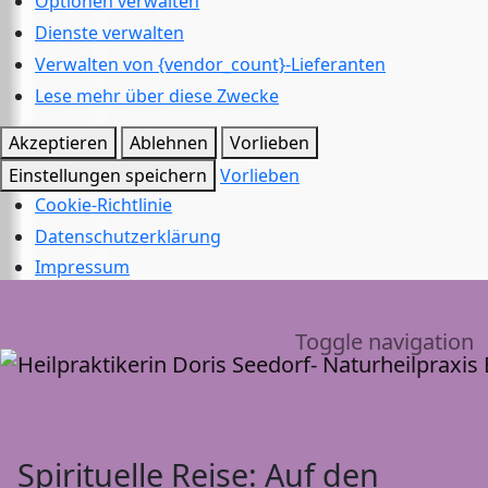
Optionen verwalten
Dienste verwalten
Verwalten von {vendor_count}-Lieferanten
Lese mehr über diese Zwecke
Akzeptieren
Ablehnen
Vorlieben
Einstellungen speichern
Vorlieben
Cookie-Richtlinie
Datenschutzerklärung
Impressum
Toggle navigation
Spirituelle Reise: Auf den