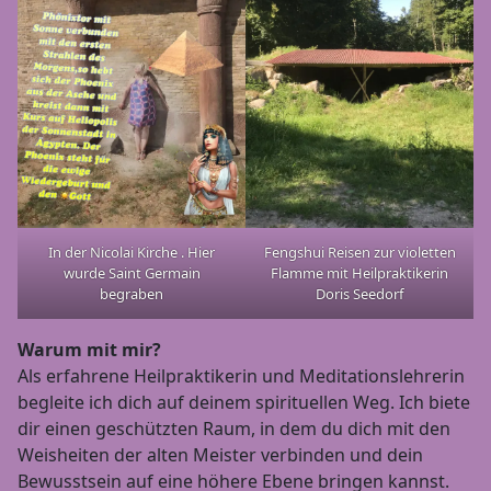
In der Nicolai Kirche . Hier
Fengshui Reisen zur violetten
wurde Saint Germain
Flamme mit Heilpraktikerin
begraben
Doris Seedorf
Warum mit mir?
Als erfahrene Heilpraktikerin und Meditationslehrerin
begleite ich dich auf deinem spirituellen Weg. Ich biete
dir einen geschützten Raum, in dem du dich mit den
Weisheiten der alten Meister verbinden und dein
Bewusstsein auf eine höhere Ebene bringen kannst.