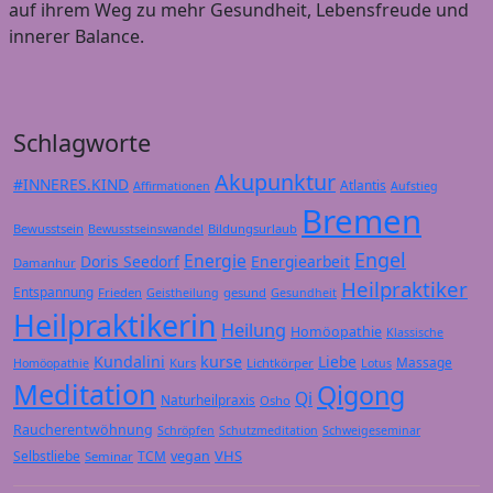
auf ihrem Weg zu mehr Gesundheit, Lebensfreude und
innerer Balance.
Schlagworte
Akupunktur
#INNERES.KIND
Atlantis
Affirmationen
Aufstieg
Bremen
Bewusstsein
Bildungsurlaub
Bewusstseinswandel
Engel
Energie
Doris Seedorf
Energiearbeit
Damanhur
Heilpraktiker
Entspannung
Frieden
gesund
Geistheilung
Gesundheit
Heilpraktikerin
Heilung
Homöopathie
Klassische
Kundalini
kurse
Liebe
Massage
Kurs
Lichtkörper
Homöopathie
Lotus
Meditation
Qigong
Qi
Naturheilpraxis
Osho
Raucherentwöhnung
Schröpfen
Schutzmeditation
Schweigeseminar
VHS
Selbstliebe
TCM
vegan
Seminar