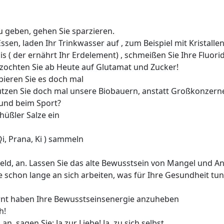
 geben, gehen Sie sparzieren.
ssen, laden Ihr Trinkwasser auf , zum Beispiel mit Kristallen
s ( der ernährt Ihr Erdelement) , schmeißen Sie Ihre Fluori
rzochten Sie ab Heute auf Glutamat und Zucker!
bieren Sie es doch mal
tützen Sie doch mal unsere Biobauern, anstatt Großkonzern
 und beim Sport?
hüßler Salze ein
Qi, Prana, Ki ) sammeln
feld, an. Lassen Sie das alte Bewusstsein von Mangel und An
e schon lange an sich arbeiten, was für Ihre Gesundheit tu
lernt haben Ihre Bewusstseinsenergie anzuheben
h!
an, sagen Sie: Ja zur Liebe! Ja, zu sich selbst