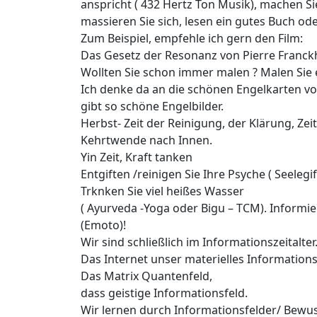
anspricht ( 432 Hertz Ton Musik), machen S
massieren Sie sich, lesen ein gutes Buch od
Zum Beispiel, empfehle ich gern den Film:
Das Gesetz der Resonanz von Pierre Franck
Wollten Sie schon immer malen ? Malen Sie ei
Ich denke da an die schönen Engelkarten von
gibt so schöne Engelbilder.
Herbst- Zeit der Reinigung, der Klärung, Ze
Kehrtwende nach Innen.
Yin Zeit, Kraft tanken
Entgiften /reinigen Sie Ihre Psyche ( Seeleg
Trknken Sie viel heißes Wasser
( Ayurveda -Yoga oder Bigu – TCM). Informie
(Emoto)!
Wir sind schließlich im Informationszeitalter
Das Internet unser materielles Informations
Das Matrix Quantenfeld,
dass geistige Informationsfeld.
Wir lernen durch Informationsfelder/ Bewuss