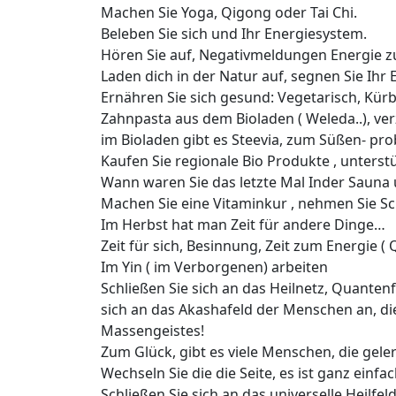
Machen Sie Yoga, Qigong oder Tai Chi.
Beleben Sie sich und Ihr Energiesystem.
Hören Sie auf, Negativmeldungen Energie zu
Laden dich in der Natur auf, segnen Sie Ihr E
Ernähren Sie sich gesund: Vegetarisch, Kürbi
Zahnpasta aus dem Bioladen ( Weleda..), ve
im Bioladen gibt es Steevia, zum Süßen- pro
Kaufen Sie regionale Bio Produkte , unters
Wann waren Sie das letzte Mal Inder Sauna
Machen Sie eine Vitaminkur , nehmen Sie Sc
Im Herbst hat man Zeit für andere Dinge…
Zeit für sich, Besinnung, Zeit zum Energie ( 
Im Yin ( im Verborgenen) arbeiten
Schließen Sie sich an das Heilnetz, Quanten
sich an das Akashafeld der Menschen an, di
Massengeistes!
Zum Glück, gibt es viele Menschen, die ge
Wechseln Sie die die Seite, es ist ganz einfac
Schließen Sie sich an das universelle Heilfeld 