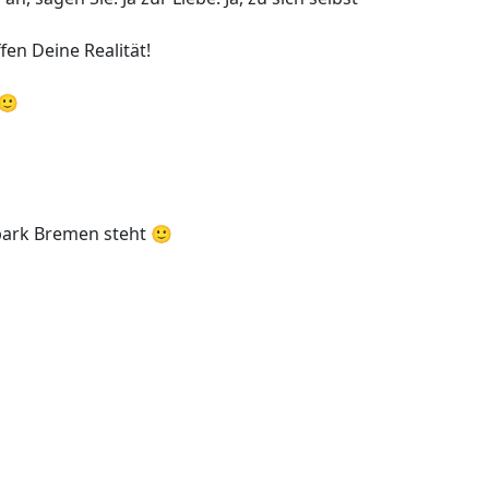
en Deine Realität!
 🙂
park Bremen steht 🙂