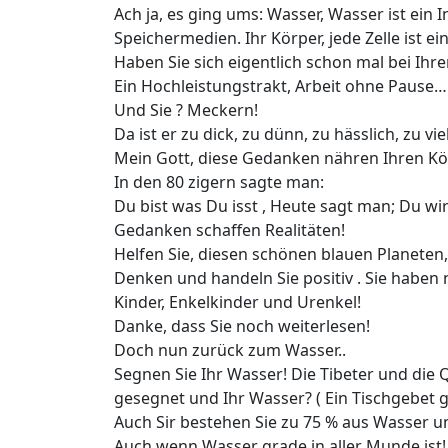
Ach ja, es ging ums: Wasser, Wasser ist ein 
Speichermedien. Ihr Körper, jede Zelle ist 
Haben Sie sich eigentlich schon mal bei Ihre
Ein Hochleistungstrakt, Arbeit ohne Pause…
Und Sie ? Meckern!
Da ist er zu dick, zu dünn, zu hässlich, zu vi
Mein Gott, diese Gedanken nähren Ihren Kö
In den 80 zigern sagte man:
Du bist was Du isst , Heute sagt man; Du wi
Gedanken schaffen Realitäten!
Helfen Sie, diesen schönen blauen Planeten,
Denken und handeln Sie positiv . Sie haben n
Kinder, Enkelkinder und Urenkel!
Danke, dass Sie noch weiterlesen!
Doch nun zurück zum Wasser..
Segnen Sie Ihr Wasser! Die Tibeter und die
gesegnet und Ihr Wasser? ( Ein Tischgebet 
Auch Sir bestehen Sie zu 75 % aus Wasser un
Auch wenn Wasser grade in aller Munde ist!