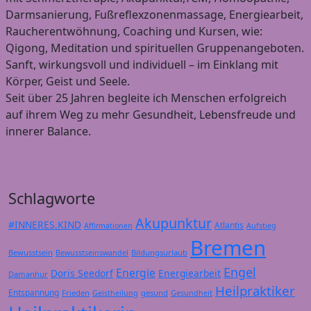
Darmsanierung, Fußreflexzonenmassage, Energiearbeit,
Raucherentwöhnung, Coaching und Kursen, wie:
Qigong, Meditation und spirituellen Gruppenangeboten.
Sanft, wirkungsvoll und individuell – im Einklang mit
Körper, Geist und Seele.
Seit über 25 Jahren begleite ich Menschen erfolgreich
auf ihrem Weg zu mehr Gesundheit, Lebensfreude und
innerer Balance.
Schlagworte
Akupunktur
#INNERES.KIND
Atlantis
Affirmationen
Aufstieg
Bremen
Bewusstsein
Bildungsurlaub
Bewusstseinswandel
Engel
Energie
Doris Seedorf
Energiearbeit
Damanhur
Heilpraktiker
Entspannung
Frieden
gesund
Geistheilung
Gesundheit