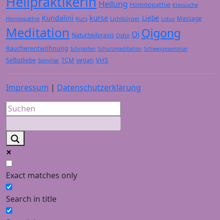
Heilpraktikerin
Heilung
Homöopathie
Klassische
Kundalini
kurse
Liebe
Massage
Kurs
Lichtkörper
Homöopathie
Lotus
Meditation
Qigong
Qi
Naturheilpraxis
Osho
Raucherentwöhnung
Schröpfen
Schutzmeditation
Schweigeseminar
VHS
Selbstliebe
TCM
vegan
Seminar
Impressum
|
Datenschutzerklärung
Exact matches only
Search in title