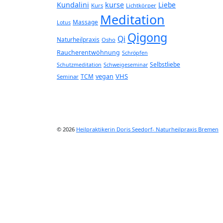
Kundalini
kurse
Liebe
Kurs
Lichtkörper
Meditation
Massage
Lotus
Qigong
Qi
Naturheilpraxis
Osho
Raucherentwöhnung
Schröpfen
Selbstliebe
Schutzmeditation
Schweigeseminar
VHS
TCM
vegan
Seminar
© 2026
Heilpraktikerin Doris Seedorf- Naturheilpraxis Bremen