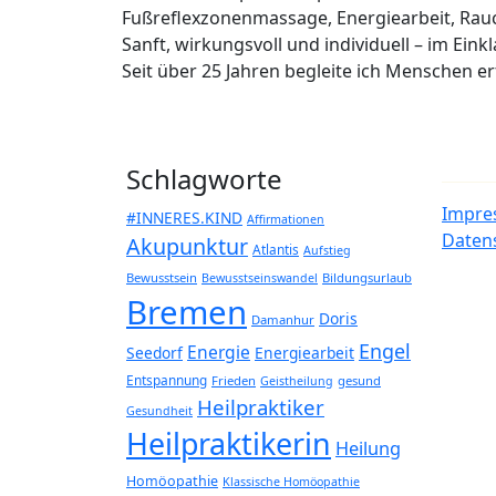
Fußreflexzonenmassage, Energiearbeit, Rau
Sanft, wirkungsvoll und individuell – im Eink
Seit über 25 Jahren begleite ich Menschen 
Schlagworte
Impre
#INNERES.KIND
Affirmationen
Daten
Akupunktur
Atlantis
Aufstieg
Bewusstsein
Bildungsurlaub
Bewusstseinswandel
Bremen
Doris
Damanhur
Engel
Energie
Seedorf
Energiearbeit
Entspannung
Frieden
gesund
Geistheilung
Heilpraktiker
Gesundheit
Heilpraktikerin
Heilung
Homöopathie
Klassische Homöopathie