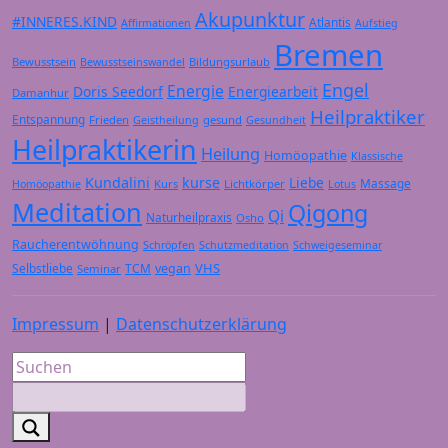
Akupunktur
#INNERES.KIND
Atlantis
Affirmationen
Aufstieg
Bremen
Bewusstsein
Bildungsurlaub
Bewusstseinswandel
Engel
Energie
Doris Seedorf
Energiearbeit
Damanhur
Heilpraktiker
Entspannung
Frieden
gesund
Geistheilung
Gesundheit
Heilpraktikerin
Heilung
Homöopathie
Klassische
Kundalini
kurse
Liebe
Massage
Kurs
Lichtkörper
Homöopathie
Lotus
Meditation
Qigong
Qi
Naturheilpraxis
Osho
Raucherentwöhnung
Schröpfen
Schutzmeditation
Schweigeseminar
VHS
Selbstliebe
TCM
vegan
Seminar
Impressum
|
Datenschutzerklärung