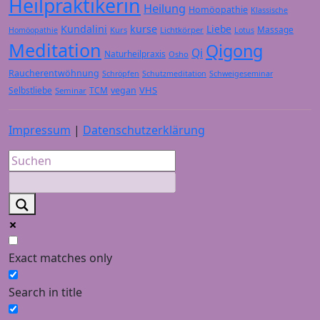
Heilpraktikerin
Heilung
Homöopathie
Klassische
Kundalini
kurse
Liebe
Massage
Kurs
Lichtkörper
Homöopathie
Lotus
Meditation
Qigong
Qi
Naturheilpraxis
Osho
Raucherentwöhnung
Schröpfen
Schutzmeditation
Schweigeseminar
VHS
Selbstliebe
TCM
vegan
Seminar
Impressum
|
Datenschutzerklärung
Exact matches only
Search in title