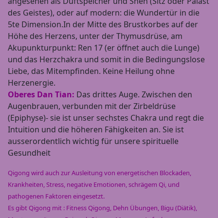
angesehen als Duftspeicher und Shen (Sitz oder Palast
des Geistes), oder auf modern: die Wundertür in die
5te Dimension.In der Mitte des Brustkorbes auf der
Höhe des Herzens, unter der Thymusdrüse, am
Akupunkturpunkt: Ren 17 (er öffnet auch die Lunge)
und das Herzchakra und somit in die Bedingungslose
Liebe, das Mitempfinden. Keine Heilung ohne
Herzenergie.
Oberes Dan Tian:
Das drittes Auge. Zwischen den
Augenbrauen, verbunden mit der Zirbeldrüse
(Epiphyse)- sie ist unser sechstes Chakra und regt die
Intuition und die höheren Fähigkeiten an. Sie ist
ausserordentlich wichtig für unsere spirituelle
Gesundheit
Qigong wird auch zur Ausleitung von energetischen Blockaden,
Krankheiten, Stress, negative Emotionen, schrägem Qi, und
pathogenen Faktoren eingesetzt.
Es gibt Qigong mit : Fitness Qigong, Dehn Übungen, Bigu (Diätik),