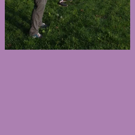
Stehübungen sind
im Qigong sehr
wichtig, hier das
Lotustauttropfen
Stehen auf einem