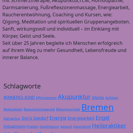
mit Schmerztherapie, Akupunktur,TCM, Homöopathie,
Darmsanierung, Fußreflexzonenmassage, Energiearbeit,
Raucherentwöhnung, Coaching und Kursen, wie:
Qigong, Meditation und spirituellen Gruppenangeboten.
Sanft, wirkungsvoll und individuell – im Einklang mit
Körper, Geist und Seele.
Seit über 25 Jahren begleite ich Menschen erfolgreich
auf ihrem Weg zu mehr Gesundheit, Lebensfreude und
innerer Balance.
Schlagworte
Akupunktur
#INNERES.KIND
Atlantis
Affirmationen
Aufstieg
Bremen
Bewusstsein
Bildungsurlaub
Bewusstseinswandel
Engel
Energie
Doris Seedorf
Energiearbeit
Damanhur
Heilpraktiker
Entspannung
Frieden
gesund
Geistheilung
Gesundheit