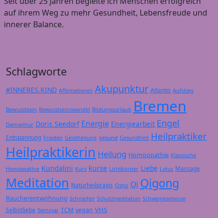
Seit über 25 Jahren begleite ich Menschen erfolgreich
auf ihrem Weg zu mehr Gesundheit, Lebensfreude und
innerer Balance.
Schlagworte
Akupunktur
#INNERES.KIND
Atlantis
Affirmationen
Aufstieg
Bremen
Bewusstsein
Bildungsurlaub
Bewusstseinswandel
Engel
Energie
Doris Seedorf
Energiearbeit
Damanhur
Heilpraktiker
Entspannung
Frieden
gesund
Geistheilung
Gesundheit
Heilpraktikerin
Heilung
Homöopathie
Klassische
Kundalini
kurse
Liebe
Massage
Kurs
Lichtkörper
Homöopathie
Lotus
Meditation
Qigong
Qi
Naturheilpraxis
Osho
Raucherentwöhnung
Schröpfen
Schutzmeditation
Schweigeseminar
VHS
Selbstliebe
TCM
vegan
Seminar