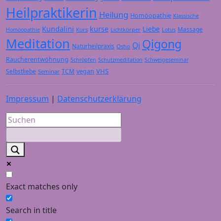
Heilpraktikerin
Heilung
Homöopathie
Klassische
Kundalini
kurse
Liebe
Massage
Kurs
Lichtkörper
Homöopathie
Lotus
Meditation
Qigong
Qi
Naturheilpraxis
Osho
Raucherentwöhnung
Schröpfen
Schutzmeditation
Schweigeseminar
VHS
Selbstliebe
TCM
vegan
Seminar
Impressum
|
Datenschutzerklärung
Exact matches only
Search in title