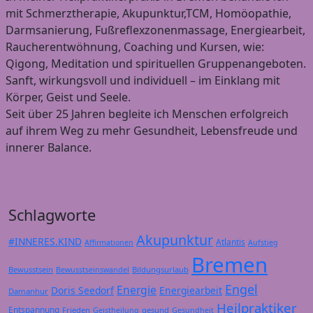
mit Schmerztherapie, Akupunktur,TCM, Homöopathie,
Darmsanierung, Fußreflexzonenmassage, Energiearbeit,
Raucherentwöhnung, Coaching und Kursen, wie:
Qigong, Meditation und spirituellen Gruppenangeboten.
Sanft, wirkungsvoll und individuell – im Einklang mit
Körper, Geist und Seele.
Seit über 25 Jahren begleite ich Menschen erfolgreich
auf ihrem Weg zu mehr Gesundheit, Lebensfreude und
innerer Balance.
Schlagworte
Akupunktur
#INNERES.KIND
Atlantis
Affirmationen
Aufstieg
Bremen
Bewusstsein
Bildungsurlaub
Bewusstseinswandel
Engel
Energie
Doris Seedorf
Energiearbeit
Damanhur
Heilpraktiker
Entspannung
Frieden
gesund
Geistheilung
Gesundheit