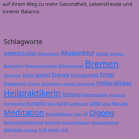
auf ihrem Weg zu mehr Gesundheit, Lebensfreude und
innerer Balance.
Schlagworte
Akupunktur
#INNERES.KIND
Atlantis
Affirmationen
Aufstieg
Bremen
Bewusstsein
Bildungsurlaub
Bewusstseinswandel
Engel
Energie
Doris Seedorf
Energiearbeit
Damanhur
Heilpraktiker
Entspannung
Frieden
gesund
Geistheilung
Gesundheit
Heilpraktikerin
Heilung
Homöopathie
Klassische
Kundalini
kurse
Liebe
Massage
Kurs
Lichtkörper
Homöopathie
Lotus
Meditation
Qigong
Qi
Naturheilpraxis
Osho
Raucherentwöhnung
Schröpfen
Schutzmeditation
Schweigeseminar
VHS
Selbstliebe
TCM
vegan
Seminar