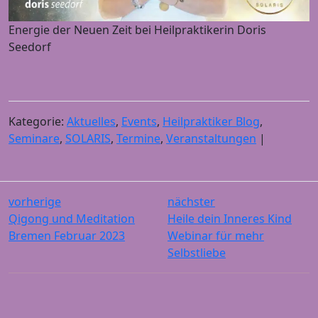
Energie der Neuen Zeit bei Heilpraktikerin Doris
Seedorf
Kategorie:
Aktuelles
,
Events
,
Heilpraktiker Blog
,
Seminare
,
SOLARIS
,
Termine
,
Veranstaltungen
|
vorherige
nächster
Qigong und Meditation
Heile dein Inneres Kind
Bremen Februar 2023
Webinar für mehr
Selbstliebe