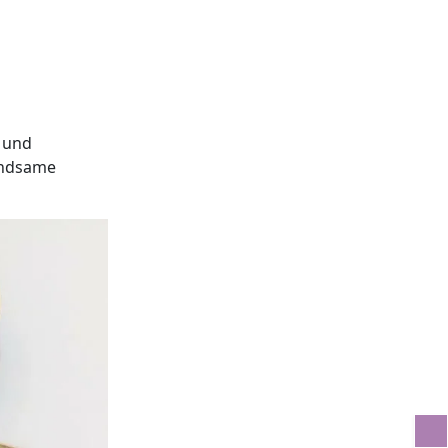
 und
findsame