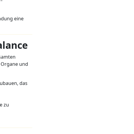
ndung eine
alance
esamten
e Organe und
zubauen, das
e zu