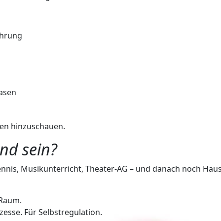
ährung
hasen
nen hinzuschauen.
ind sein?
ennis, Musikunterricht, Theater-AG – und danach noch Hau
 Raum.
zesse. Für Selbstregulation.