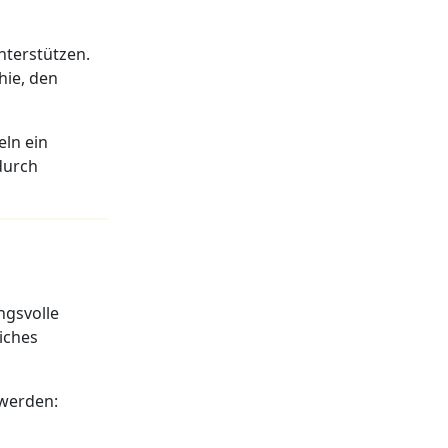
nterstützen.
hie, den
ln ein
 durch
ngsvolle
iches
 werden: