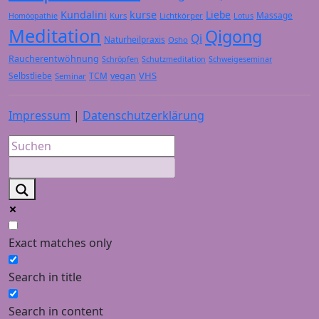
Kundalini
kurse
Liebe
Massage
Kurs
Lichtkörper
Homöopathie
Lotus
Meditation
Qigong
Qi
Naturheilpraxis
Osho
Raucherentwöhnung
Schröpfen
Schutzmeditation
Schweigeseminar
VHS
Selbstliebe
TCM
vegan
Seminar
Impressum
|
Datenschutzerklärung
Exact matches only
Search in title
Search in content