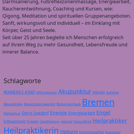
Darmsanierung, Fußreflexzonenmassage, Energiearbeit,
Raucherentwöhnung, Coaching und Kursen, wie:
Qigong, Meditation und spirituellen Gruppenangeboten.
Sanft, wirkungsvoll und individuell – im Einklang mit
Körper, Geist und Seele.
Seit über 25 Jahren begleite ich Menschen erfolgreich
auf ihrem Weg zu mehr Gesundheit, Lebensfreude und
innerer Balance.
Schlagworte
Akupunktur
#INNERES.KIND
Atlantis
Affirmationen
Aufstieg
Bremen
Bewusstsein
Bildungsurlaub
Bewusstseinswandel
Engel
Energie
Doris Seedorf
Energiearbeit
Damanhur
Heilpraktiker
Entspannung
Frieden
gesund
Geistheilung
Gesundheit
Heilpraktikerin
Heilung
Homöopathie
Klassische