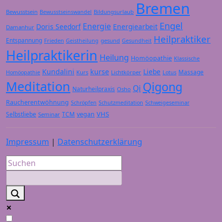
Bremen
Bewusstsein
Bildungsurlaub
Bewusstseinswandel
Engel
Energie
Doris Seedorf
Energiearbeit
Damanhur
Heilpraktiker
Entspannung
Frieden
gesund
Geistheilung
Gesundheit
Heilpraktikerin
Heilung
Homöopathie
Klassische
Kundalini
kurse
Liebe
Massage
Kurs
Lichtkörper
Homöopathie
Lotus
Meditation
Qigong
Qi
Naturheilpraxis
Osho
Raucherentwöhnung
Schröpfen
Schutzmeditation
Schweigeseminar
VHS
Selbstliebe
TCM
vegan
Seminar
Impressum
|
Datenschutzerklärung