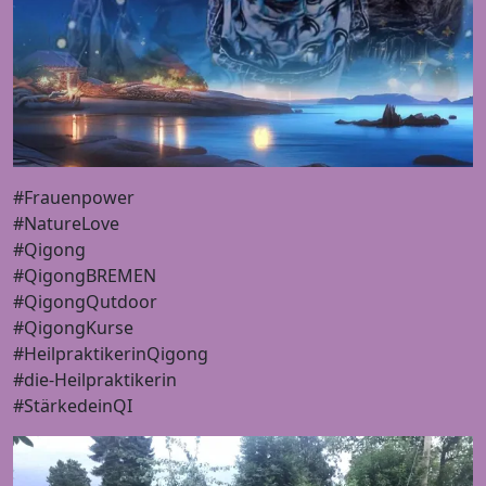
#Frauenpower
#NatureLove
#Qigong
#QigongBREMEN
#QigongQutdoor
#QigongKurse
#HeilpraktikerinQigong
#die-Heilpraktikerin
#StärkedeinQI