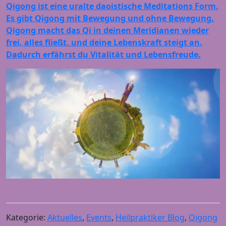
Qigong ist eine uralte daoistische Meditations Form.
Es gibt Qigong mit Bewegung und ohne Bewegung.
Qigong macht das Qi in deinen Meridianen wieder
frei, alles fließt, und deine Lebenskraft steigt an.
Dadurch erfährst du Vitalität und Lebensfreude.
Kategorie:
Aktuelles
,
Events
,
Heilpraktiker Blog
,
Qigong