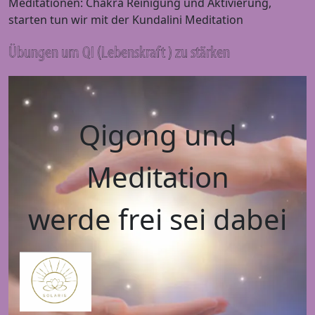
Meditationen: Chakra Reinigung und Aktivierung,
starten tun wir mit der Kundalini Meditation
Übungen um QI (Lebenskraft ) zu stärken
Qigong und
Meditation
werde frei sei dabei