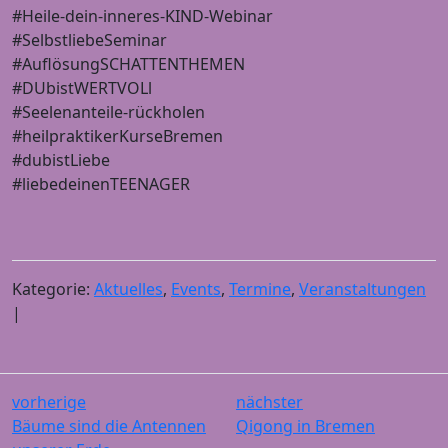
#Heile-dein-inneres-KIND-Webinar
#SelbstliebeSeminar
#AuflösungSCHATTENTHEMEN
#DUbistWERTVOLl
#Seelenanteile-rückholen
#heilpraktikerKurseBremen
#dubistLiebe
#liebedeinenTEENAGER
Kategorie:
Aktuelles
,
Events
,
Termine
,
Veranstaltungen
|
vorherige
nächster
Bäume sind die Antennen
Qigong in Bremen