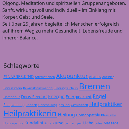
Qigong, Meditation und spirituellen Gruppenangeboten.
Sanft, wirkungsvoll und individuell – im Einklang mit
Körper, Geist und Seele.
Seit über 25 Jahren begleite ich Menschen erfolgreich
auf ihrem Weg zu mehr Gesundheit, Lebensfreude und
innerer Balance.
Schlagworte
Akupunktur
#INNERES.KIND
Atlantis
Affirmationen
Aufstieg
Bremen
Bewusstsein
Bildungsurlaub
Bewusstseinswandel
Engel
Energie
Doris Seedorf
Energiearbeit
Damanhur
Heilpraktiker
Entspannung
Frieden
gesund
Geistheilung
Gesundheit
Heilpraktikerin
Heilung
Homöopathie
Klassische
Kundalini
kurse
Liebe
Massage
Kurs
Lichtkörper
Homöopathie
Lotus