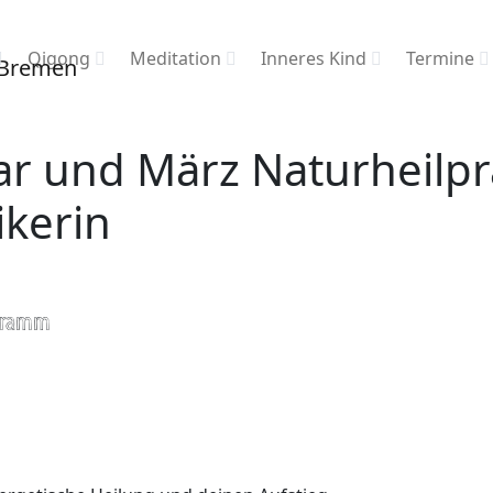
Qigong
Meditation
Inneres Kind
Termine
r und März Naturheilpr
ikerin
ogramm