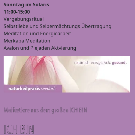
Sonntag im Solaris
11:00-15:00
Vergebungsritual
Selbstliebe und Selbermächtungs Übertragung
Meditation und Energiearbeit
Merkaba Meditation
Avalon und Plejaden Aktvierung
Maifestiere aus dem großen ICH BIN
ICH BIN