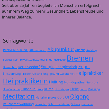
Seit über 25 Jahren begleite ich Menschen erfolgreich
auf ihrem Weg zu mehr Gesundheit, Lebensfreude und
innerer Balance.
Schlagworte
Akupunktur
#INNERES.KIND
Atlantis
Affirmationen
Aufstieg
Bremen
Bewusstsein
Bildungsurlaub
Bewusstseinswandel
Engel
Energie
Doris Seedorf
Energiearbeit
Damanhur
Heilpraktiker
Entspannung
Frieden
gesund
Geistheilung
Gesundheit
Heilpraktikerin
Heilung
Homöopathie
Klassische
Kundalini
kurse
Liebe
Massage
Kurs
Lichtkörper
Homöopathie
Lotus
Meditation
Qigong
Qi
Naturheilpraxis
Osho
Raucherentwöhnung
Schröpfen
Schutzmeditation
Schweigeseminar