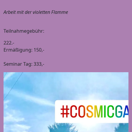
Arbeit mit der violetten Flamme
Teilnahmegebühr:
222.-
Ermäßigung: 150,-
Seminar Tag: 333,-