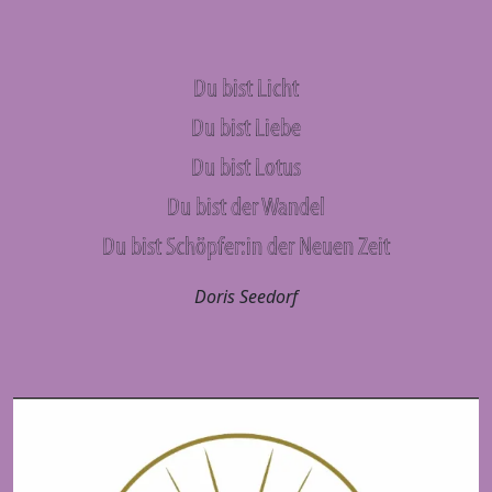
Du bist Licht
Du bist Liebe
Du bist Lotus
Du bist der Wandel
Du bist Schöpfer:in der Neuen Zeit
Doris Seedorf