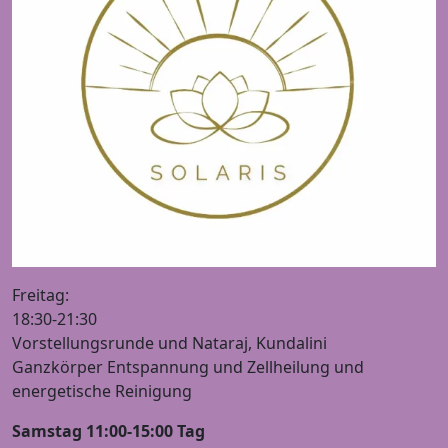
Freitag:
18:30-21:30
Vorstellungsrunde und Nataraj, Kundalini
Ganzkörper Entspannung und Zellheilung und
energetische Reinigung
Samstag 11:00-15:00 Tag