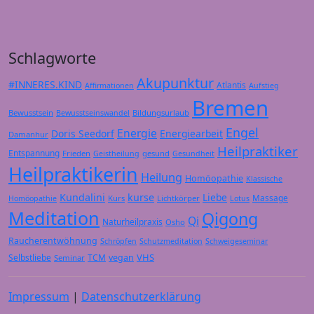
Schlagworte
Akupunktur
#INNERES.KIND
Atlantis
Affirmationen
Aufstieg
Bremen
Bewusstsein
Bildungsurlaub
Bewusstseinswandel
Engel
Energie
Doris Seedorf
Energiearbeit
Damanhur
Heilpraktiker
Entspannung
Frieden
gesund
Geistheilung
Gesundheit
Heilpraktikerin
Heilung
Homöopathie
Klassische
Kundalini
kurse
Liebe
Massage
Kurs
Lichtkörper
Homöopathie
Lotus
Meditation
Qigong
Qi
Naturheilpraxis
Osho
Raucherentwöhnung
Schröpfen
Schutzmeditation
Schweigeseminar
VHS
Selbstliebe
TCM
vegan
Seminar
Impressum
|
Datenschutzerklärung