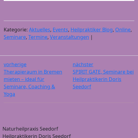
Kategorie:
Aktuelles
,
Events
,
Heilpraktiker Blog
,
Online
,
Seminare
,
Termine
,
Veranstaltungen
|
vorherige
nächster
Therapieraum in Bremen
SPIRIT GATE, Seminare bei
mieten – ideal für
Heilpraktikerin Doris
Seminare, Coaching &
Seedorf
Yoga
Naturheilpraxis Seedorf
Heilpraktikerin Doris Seedorf