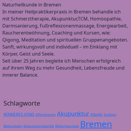
Naturheilkunde in Bremen
In meiner Heilpraktikerpraxis in Bremen behandle ich
mit Schmerztherapie, Akupunktur,TCM, Homöopathie,
Darmsanierung, Fußreflexzonenmassage, Energiearbeit,
Raucherentwöhnung, Coaching und Kursen, wie:
Qigong, Meditation und spirituellen Gruppenangeboten.
Sanft, wirkungsvoll und individuell – im Einklang mit
Körper, Geist und Seele.
Seit über 25 Jahren begleite ich Menschen erfolgreich
auf ihrem Weg zu mehr Gesundheit, Lebensfreude und
innerer Balance.
Schlagworte
Akupunktur
#INNERES.KIND
Atlantis
Affirmationen
Aufstieg
Bremen
Bewusstsein
Bildungsurlaub
Bewusstseinswandel