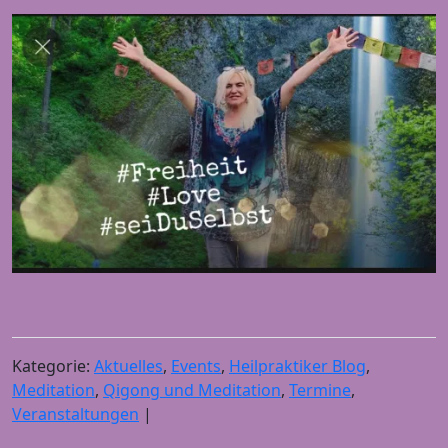
Kategorie:
Aktuelles
,
Events
,
Heilpraktiker Blog
,
Meditation
,
Qigong und Meditation
,
Termine
,
Veranstaltungen
|