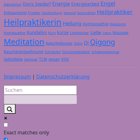
Engel
Energie
Doris Seedorf
Energiearbeit
Damanhur
Heilpraktiker
Entspannung
Frieden
gesund
Geistheilung
Gesundheit
Heilpraktikerin
Heilung
Homöopathie
Klassische
Kundalini
kurse
Liebe
Massage
Kurs
Lichtkörper
Homöopathie
Lotus
Meditation
Qigong
Qi
Naturheilpraxis
Osho
Raucherentwöhnung
Schröpfen
Schutzmeditation
Schweigeseminar
VHS
Selbstliebe
TCM
vegan
Seminar
Impressum
|
Datenschutzerklärung
Exact matches only