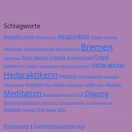
Schlagworte
Akupunktur
#INNERES.KIND
Atlantis
Affirmationen
Aufstieg
Bremen
Bewusstsein
Bildungsurlaub
Bewusstseinswandel
Engel
Energie
Doris Seedorf
Energiearbeit
Damanhur
Heilpraktiker
Entspannung
Frieden
gesund
Geistheilung
Gesundheit
Heilpraktikerin
Heilung
Homöopathie
Klassische
Kundalini
kurse
Liebe
Massage
Kurs
Lichtkörper
Homöopathie
Lotus
Meditation
Qigong
Qi
Naturheilpraxis
Osho
Raucherentwöhnung
Schröpfen
Schutzmeditation
Schweigeseminar
VHS
Selbstliebe
TCM
vegan
Seminar
Impressum
|
Datenschutzerklärung