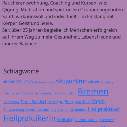
Raucherentwöhnung, Coaching und Kursen, wie:
Qigong, Meditation und spirituellen Gruppenangeboten.
Sanft, wirkungsvoll und individuell – im Einklang mit
Körper, Geist und Seele.
Seit über 25 Jahren begleite ich Menschen erfolgreich
auf ihrem Weg zu mehr Gesundheit, Lebensfreude und
innerer Balance.
Schlagworte
Akupunktur
#INNERES.KIND
Atlantis
Affirmationen
Aufstieg
Bremen
Bewusstsein
Bildungsurlaub
Bewusstseinswandel
Engel
Energie
Doris Seedorf
Energiearbeit
Damanhur
Heilpraktiker
Entspannung
Frieden
gesund
Geistheilung
Gesundheit
Heilpraktikerin
Heilung
Homöopathie
Klassische