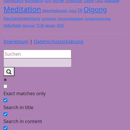
Kundalini
kurse
Liebe
Massage
Kurs
Lichtkörper
Homöopathie
Lotus
Meditation
Qigong
Qi
Naturheilpraxis
Osho
Raucherentwöhnung
Schröpfen
Schutzmeditation
Schweigeseminar
VHS
Selbstliebe
TCM
vegan
Seminar
Impressum
|
Datenschutzerklärung
Exact matches only
Search in title
Search in content