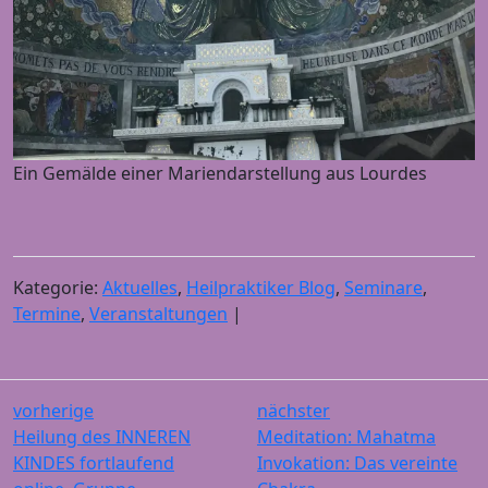
Ein Gemälde einer Mariendarstellung aus Lourdes
Kategorie:
Aktuelles
,
Heilpraktiker Blog
,
Seminare
,
Termine
,
Veranstaltungen
|
vorherige
nächster
Heilung des INNEREN
Meditation: Mahatma
KINDES fortlaufend
Invokation: Das vereinte