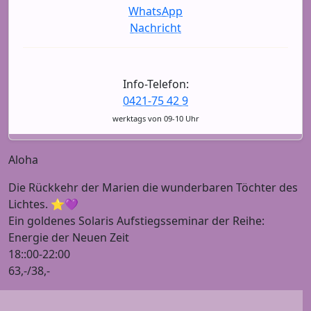
WhatsApp
Nachricht
Info-Telefon:
0421-75 42 9
werktags von 09-10 Uhr
Aloha
Die Rückkehr der Marien die wunderbaren Töchter des
Lichtes. ⭐️💜
Ein goldenes Solaris Aufstiegsseminar der Reihe:
Energie der Neuen Zeit
18::00-22:00
63,-/38,-