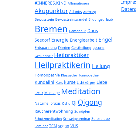
Impre
#INNERES.KIND
Affirmationen
Daten
Akupunktur
Atlantis
Aufstieg
Bewusstsein
Bildungsurlaub
Bewusstseinswandel
Bremen
Doris
Damanhur
Engel
Energie
Seedorf
Energiearbeit
Entspannung
Frieden
gesund
Geistheilung
Heilpraktiker
Gesundheit
Heilpraktikerin
Heilung
Homöopathie
Klassische Homöopathie
Kundalini
kurse
Liebe
Kurs
Lichtkörper
Meditation
Massage
Lotus
Qigong
Qi
Naturheilpraxis
Osho
Raucherentwöhnung
Schröpfen
Selbstliebe
Schutzmeditation
Schweigeseminar
VHS
TCM
vegan
Seminar