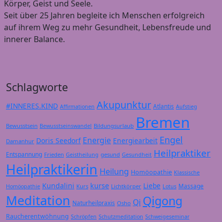
Körper, Geist und Seele.
Seit über 25 Jahren begleite ich Menschen erfolgreich
auf ihrem Weg zu mehr Gesundheit, Lebensfreude und
innerer Balance.
Schlagworte
Akupunktur
#INNERES.KIND
Atlantis
Affirmationen
Aufstieg
Bremen
Bewusstsein
Bildungsurlaub
Bewusstseinswandel
Engel
Energie
Doris Seedorf
Energiearbeit
Damanhur
Heilpraktiker
Entspannung
Frieden
gesund
Geistheilung
Gesundheit
Heilpraktikerin
Heilung
Homöopathie
Klassische
Kundalini
kurse
Liebe
Massage
Kurs
Lichtkörper
Homöopathie
Lotus
Meditation
Qigong
Qi
Naturheilpraxis
Osho
Raucherentwöhnung
Schröpfen
Schutzmeditation
Schweigeseminar