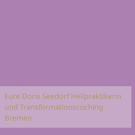
Die Schätze Deiner Seele
Manche Leute kommen zu mir und sagen, jetzt hab ich
soviel Geld bei einem Internet Coach ausgegeben und
hab immer noch keine Klienten
Um Klienten zu betreuen, Kurse anzubieten, braucht es
auch Erfahrung
Und wenn Du noch ein ungeschliffener Rohdiamant
bist, musst Du erstmal zum Funkeln und zum Leuchten
gebracht werden
Das ist ein langer Prozess
Die ersten 1-3 Jahre gibt es viele Geschenke ( Satoris)
auf dem Weg und dann kommt die richtige Arbeit
Der Weg geht immer weiter und Leben ist lernen
Lernen macht Freude
Euch einen schönen Tag
Eure Doris Seedorf Heilpraktikerin
und Transformationscoching
Bremen