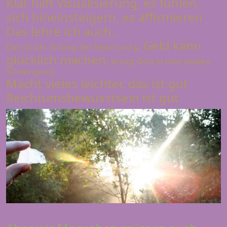
Klar hilft Visualisierung, es fühlen,
sich hineinsteigern, es affirmieren
Das lehre ich auch..
Geld kann
Das ist der Anfang der Reise und ja
glücklich machen,
bringt Dich in eine andere
Schwingung
Macht vieles leichter, das ist gut
Reichtumsbewusstsein ist gut