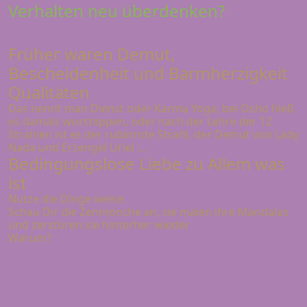
Verhalten neu überdenken?
Früher waren Demut,
Bescheidenheit und Barmherzigkeit
Qualitäten
Das nennt man Dienst oder Karma Yoga, bei Osho hieß
es damals worshippen, oder nach der Lehre der 12
Strahlen ist es der rubinrote Strahl, der Demut von Lady
Nada und Erzengel Uriel …
Bedingungslose Liebe zu Allem was
ist
Nutze die Dinge weise.
Schau Dir die Zenmönche an, sie malen ihre Mandalas
und zerstören sie hinterher wieder
Warum?
Es ist alles vergänglich und Du kannst nichts
mitnehmen, aber DAS , was Du kultiviert hast, kannst
Du mitnehmen
Es ist im Yin Bereich, im Unsichtbaren