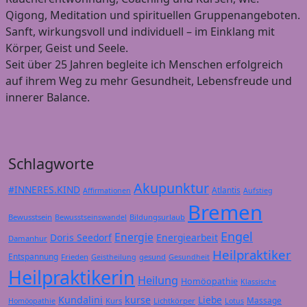
Qigong, Meditation und spirituellen Gruppenangeboten.
Sanft, wirkungsvoll und individuell – im Einklang mit
Körper, Geist und Seele.
Seit über 25 Jahren begleite ich Menschen erfolgreich
auf ihrem Weg zu mehr Gesundheit, Lebensfreude und
innerer Balance.
Schlagworte
Akupunktur
#INNERES.KIND
Atlantis
Affirmationen
Aufstieg
Bremen
Bewusstsein
Bildungsurlaub
Bewusstseinswandel
Engel
Energie
Doris Seedorf
Energiearbeit
Damanhur
Heilpraktiker
Entspannung
Frieden
gesund
Geistheilung
Gesundheit
Heilpraktikerin
Heilung
Homöopathie
Klassische
Kundalini
kurse
Liebe
Massage
Kurs
Lichtkörper
Homöopathie
Lotus