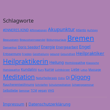
Schlagworte
Akupunktur
#INNERES.KIND
Atlantis
Affirmationen
Aufstieg
Bremen
Bewusstsein
Bildungsurlaub
Bewusstseinswandel
Engel
Energie
Doris Seedorf
Energiearbeit
Damanhur
Heilpraktiker
Entspannung
Frieden
gesund
Geistheilung
Gesundheit
Heilpraktikerin
Heilung
Homöopathie
Klassische
Kundalini
kurse
Liebe
Massage
Kurs
Lichtkörper
Homöopathie
Lotus
Meditation
Qigong
Qi
Naturheilpraxis
Osho
Raucherentwöhnung
Schröpfen
Schutzmeditation
Schweigeseminar
VHS
Selbstliebe
TCM
vegan
Seminar
Impressum
|
Datenschutzerklärung