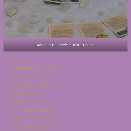
Das Licht der Seele leuchten lassen
Qigong
Achtsamkeitstraining
Affirmatinsarbeit
Entspannungstraining
Meditationen
Aufstellungen
Gruppencoaching
innere Kind Heilung
spiritueller Garten