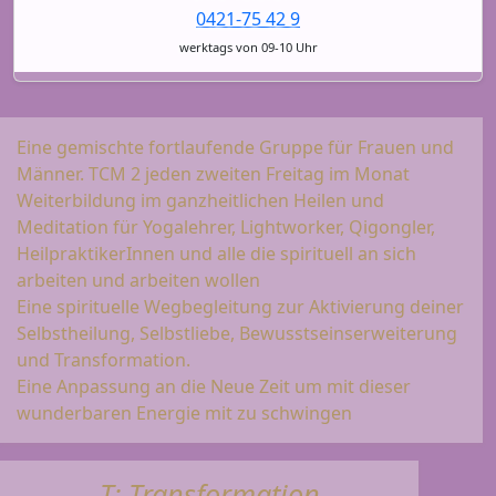
0421-75 42 9
werktags von 09-10 Uhr
Eine gemischte fortlaufende Gruppe für Frauen und
Männer. TCM 2 jeden zweiten Freitag im Monat
Weiterbildung im ganzheitlichen Heilen und
Meditation für Yogalehrer, Lightworker, Qigongler,
HeilpraktikerInnen und alle die spirituell an sich
arbeiten und arbeiten wollen
Eine spirituelle Wegbegleitung zur Aktivierung deiner
Selbstheilung, Selbstliebe, Bewusstseinserweiterung
und Transformation.
Eine Anpassung an die Neue Zeit um mit dieser
wunderbaren Energie mit zu schwingen
T: Transformation