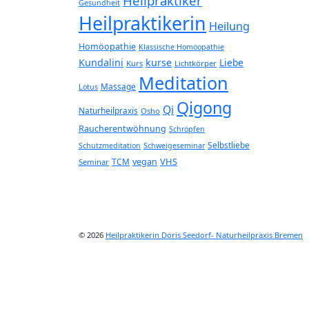
Heilpraktiker
Gesundheit
Heilpraktikerin
Heilung
Homöopathie
Klassische Homöopathie
Kundalini
kurse
Liebe
Kurs
Lichtkörper
Meditation
Massage
Lotus
Qigong
Qi
Naturheilpraxis
Osho
Raucherentwöhnung
Schröpfen
Selbstliebe
Schutzmeditation
Schweigeseminar
VHS
TCM
vegan
Seminar
© 2026
Heilpraktikerin Doris Seedorf- Naturheilpraxis Bremen