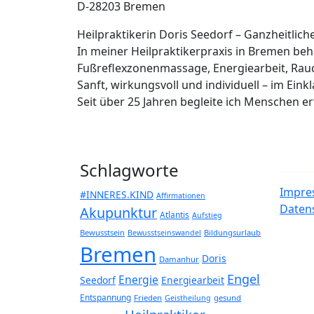
D-28203 Bremen
Heilpraktikerin Doris Seedorf – Ganzheitlic
In meiner Heilpraktikerpraxis in Bremen b
Fußreflexzonenmassage, Energiearbeit, Rau
Sanft, wirkungsvoll und individuell – im Eink
Seit über 25 Jahren begleite ich Menschen 
Schlagworte
Impre
#INNERES.KIND
Affirmationen
Daten
Akupunktur
Atlantis
Aufstieg
Bewusstsein
Bildungsurlaub
Bewusstseinswandel
Bremen
Doris
Damanhur
Engel
Energie
Seedorf
Energiearbeit
Entspannung
Frieden
gesund
Geistheilung