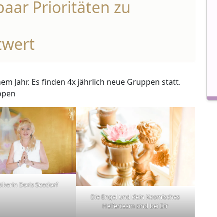
paar Prioritäten zu
twert
nem Jahr. Es finden 4x jährlich neue Gruppen statt.
uppen
tikerin Doris Seedorf
Die Engel und dein Kosmisches
Helferteam sind bei Dir