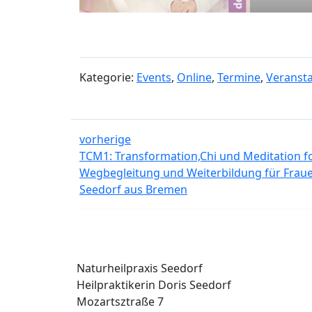
Kategorie:
Events
,
Online
,
Termine
,
Veranst
vorherige
TCM1: Transformation,Chi und Meditation for
Wegbegleitung und Weiterbildung für Frauen
Seedorf aus Bremen
Naturheilpraxis Seedorf
Heilpraktikerin Doris Seedorf
Mozartsztraße 7