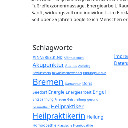
Fußreflexzonenmassage, Energiearbeit, Rau
Sanft, wirkungsvoll und individuell – im Eink
Seit über 25 Jahren begleite ich Menschen 
Schlagworte
Impre
#INNERES.KIND
Affirmationen
Daten
Akupunktur
Atlantis
Aufstieg
Bewusstsein
Bildungsurlaub
Bewusstseinswandel
Bremen
Doris
Damanhur
Engel
Energie
Seedorf
Energiearbeit
Entspannung
Frieden
gesund
Geistheilung
Heilpraktiker
Gesundheit
Heilpraktikerin
Heilung
Homöopathie
Klassische Homöopathie