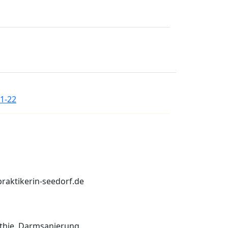
1-22
praktikerin-seedorf.de
thie, Darmsanierung,