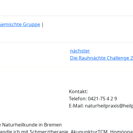
Gemischte Gruppe
|
nächster
Die Rauhnächte Challenge 2
Kontakt:
Telefon: 0421-75 4 2 9
E-Mail: naturheilpraxis@heil
he Naturheilkunde in Bremen
ehandle ich mit Schmerztherapie, Akupunktur,TCM, Homöopa