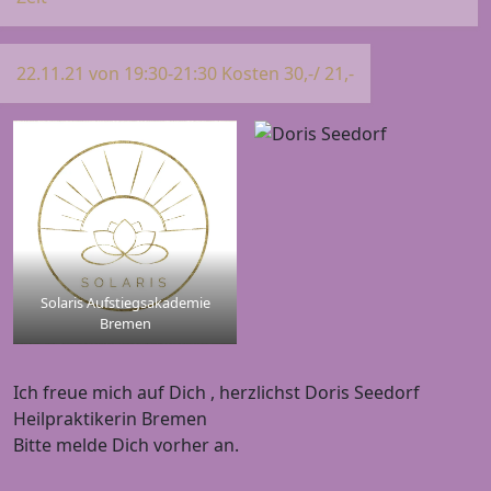
22.11.21 von 19:30-21:30 Kosten 30,-/ 21,-
Solaris Aufstiegsakademie
Bremen
Ich freue mich auf Dich , herzlichst Doris Seedorf
Heilpraktikerin Bremen
Bitte melde Dich vorher an.