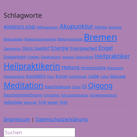
Schlagworte
Akupunktur
#INNERES.KIND
Atlantis
Affirmationen
Aufstieg
Bremen
Bewusstsein
Bildungsurlaub
Bewusstseinswandel
Engel
Energie
Doris Seedorf
Energiearbeit
Damanhur
Heilpraktiker
Entspannung
Frieden
gesund
Geistheilung
Gesundheit
Heilpraktikerin
Heilung
Homöopathie
Klassische
Kundalini
kurse
Liebe
Massage
Kurs
Lichtkörper
Homöopathie
Lotus
Meditation
Qigong
Qi
Naturheilpraxis
Osho
Raucherentwöhnung
Schröpfen
Schutzmeditation
Schweigeseminar
VHS
Selbstliebe
TCM
vegan
Seminar
Impressum
|
Datenschutzerklärung