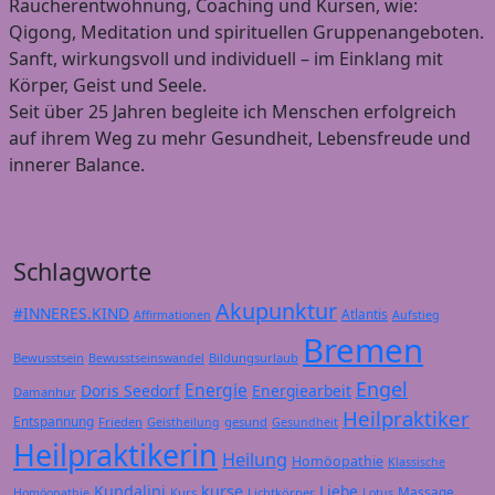
Raucherentwöhnung, Coaching und Kursen, wie:
Qigong, Meditation und spirituellen Gruppenangeboten.
Sanft, wirkungsvoll und individuell – im Einklang mit
Körper, Geist und Seele.
Seit über 25 Jahren begleite ich Menschen erfolgreich
auf ihrem Weg zu mehr Gesundheit, Lebensfreude und
innerer Balance.
Schlagworte
Akupunktur
#INNERES.KIND
Atlantis
Affirmationen
Aufstieg
Bremen
Bewusstsein
Bildungsurlaub
Bewusstseinswandel
Engel
Energie
Doris Seedorf
Energiearbeit
Damanhur
Heilpraktiker
Entspannung
Frieden
gesund
Geistheilung
Gesundheit
Heilpraktikerin
Heilung
Homöopathie
Klassische
Kundalini
kurse
Liebe
Massage
Kurs
Lichtkörper
Homöopathie
Lotus