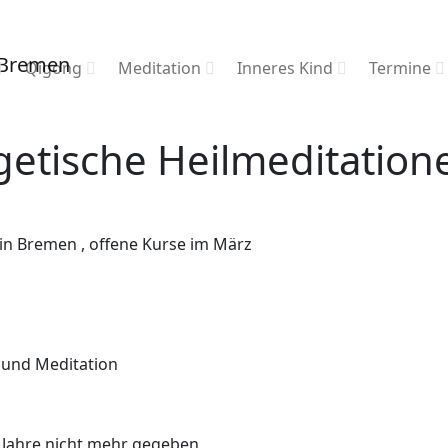
Qigong
Meditation
Inneres Kind
Termine
etische Heilmeditatio
in Bremen , offene Kurse im März
en und Meditation
Jahre nicht mehr gegeben