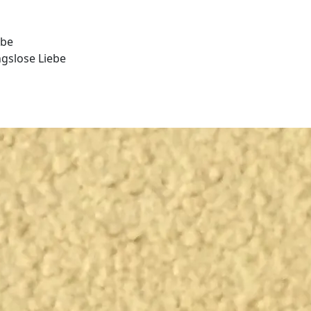
ebe
gslose Liebe