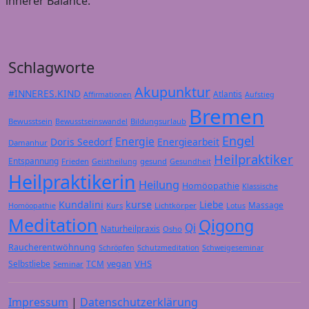
innerer Balance.
Schlagworte
Akupunktur
#INNERES.KIND
Atlantis
Affirmationen
Aufstieg
Bremen
Bewusstsein
Bildungsurlaub
Bewusstseinswandel
Engel
Energie
Doris Seedorf
Energiearbeit
Damanhur
Heilpraktiker
Entspannung
Frieden
gesund
Geistheilung
Gesundheit
Heilpraktikerin
Heilung
Homöopathie
Klassische
Kundalini
kurse
Liebe
Massage
Kurs
Lichtkörper
Homöopathie
Lotus
Meditation
Qigong
Qi
Naturheilpraxis
Osho
Raucherentwöhnung
Schröpfen
Schutzmeditation
Schweigeseminar
VHS
Selbstliebe
TCM
vegan
Seminar
Impressum
|
Datenschutzerklärung