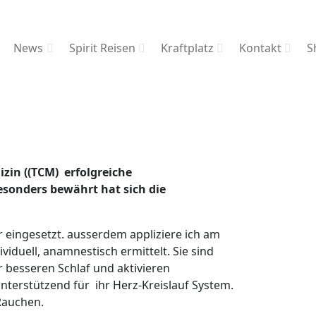
News
Spirit Reisen
Kraftplatz
Kontakt
S
izin ((TCM) erfolgreiche
onders bewährt hat sich die
ingesetzt. ausserdem appliziere ich am
duell, anamnestisch ermittelt. Sie sind
r besseren Schlaf und aktivieren
terstützend für ihr Herz-Kreislauf System.
Rauchen.