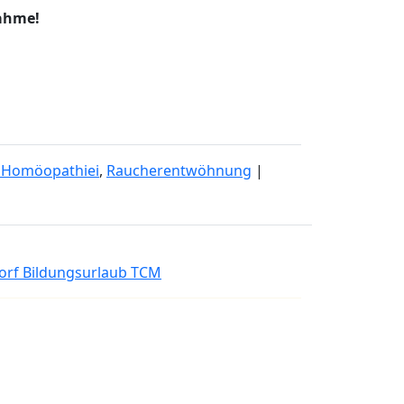
nahme!
e Homöopathiei
,
Raucherentwöhnung
|
orf Bildungsurlaub TCM