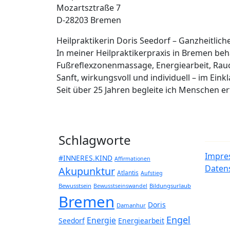
Mozartsztraße 7
D-28203 Bremen
Heilpraktikerin Doris Seedorf – Ganzheitlic
In meiner Heilpraktikerpraxis in Bremen b
Fußreflexzonenmassage, Energiearbeit, Rau
Sanft, wirkungsvoll und individuell – im Eink
Seit über 25 Jahren begleite ich Menschen 
Schlagworte
Impre
#INNERES.KIND
Affirmationen
Daten
Akupunktur
Atlantis
Aufstieg
Bewusstsein
Bildungsurlaub
Bewusstseinswandel
Bremen
Doris
Damanhur
Engel
Energie
Seedorf
Energiearbeit