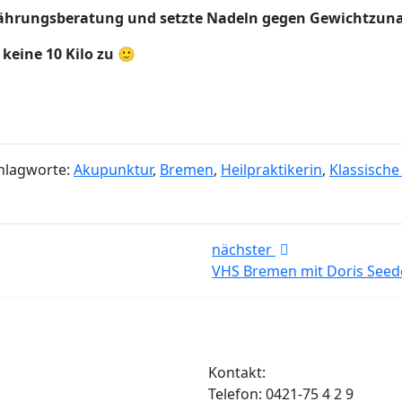
nährungsberatung und setzte Nadeln gegen Gewichtzu
keine 10 Kilo zu 🙂
hlagworte:
Akupunktur
,
Bremen
,
Heilpraktikerin
,
Klassisch
nächster
VHS Bremen mit Doris Seed
Kontakt:
Telefon: 0421-75 4 2 9