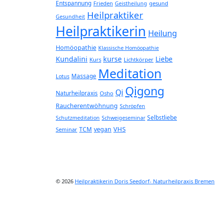
Entspannung
Frieden
gesund
Geistheilung
Heilpraktiker
Gesundheit
Heilpraktikerin
Heilung
Homöopathie
Klassische Homöopathie
Kundalini
kurse
Liebe
Kurs
Lichtkörper
Meditation
Massage
Lotus
Qigong
Qi
Naturheilpraxis
Osho
Raucherentwöhnung
Schröpfen
Selbstliebe
Schutzmeditation
Schweigeseminar
VHS
TCM
vegan
Seminar
© 2026
Heilpraktikerin Doris Seedorf- Naturheilpraxis Bremen