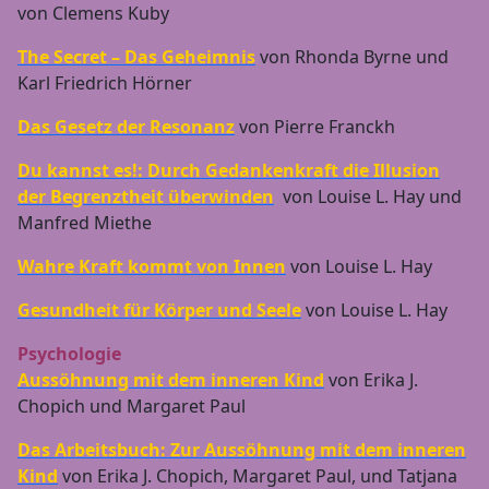
von Clemens Kuby
The Secret – Das Geheimnis
von Rhonda Byrne und
Karl Friedrich Hörner
Das Gesetz der Resonanz
von Pierre Franckh
Du kannst es!: Durch Gedankenkraft die Illusion
der Begrenztheit überwinden
von Louise L. Hay und
Manfred Miethe
Wahre Kraft kommt von Innen
von Louise L. Hay
Gesundheit für Körper und Seele
von Louise L. Hay
Psychologie
Aussöhnung mit dem inneren Kind
von Erika J.
Chopich und Margaret Paul
Das Arbeitsbuch: Zur Aussöhnung mit dem inneren
Kind
von Erika J. Chopich, Margaret Paul, und Tatjana