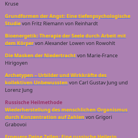
Kruse
Grundformen der Angst: Eine tiefenpsychologische
Studie
von Fritz Riemann von Reinhardt
Bioenergetik: Therapie der Seele durch Arbeit mit
dem Körper
von Alexander Lowen von Rowohlt
Die Masken der Niedertracht
von Marie-France
Hirigoyen
Archetypen – Urbilder und Wirkkräfte des
kollektiven Unbewussten
von Carl Gustav Jung und
Lorenz Jung
Russische Heilmethode
Wiederherstellung des menschlichen Organismus
durch Konzentration auf Zahlen
von Grigori
Grabovoi
Erneuere Deine Zellen: Eine russische Heilerin