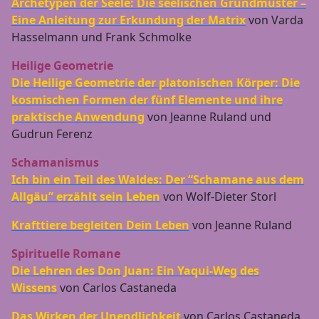
Archetypen der Seele: Die seelischen Grundmuster –
Eine Anleitung zur Erkundung der Matrix
von Varda
Hasselmann und Frank Schmolke
Heilige Geometrie
Die Heilige Geometrie der platonischen Körper: Die
kosmischen Formen der fünf Elemente und ihre
praktische Anwendung
von Jeanne Ruland und
Gudrun Ferenz
Schamanismus
Ich bin ein Teil des Waldes: Der “Schamane aus dem
Allgäu” erzählt sein Leben
von Wolf-Dieter Storl
Krafttiere begleiten Dein Leben
von Jeanne Ruland
Spirituelle Romane
Die Lehren des Don Juan: Ein Yaqui-Weg des
Wissens
von Carlos Castaneda
Das Wirken der Unendlichkeit
von Carlos Castaneda