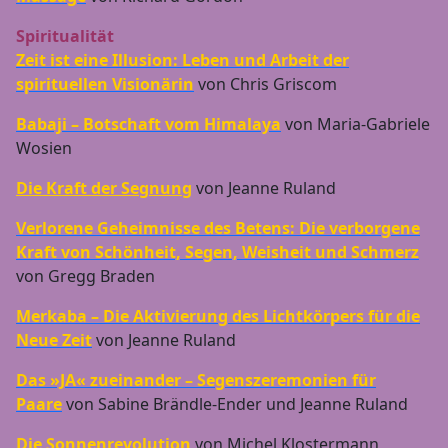
Spiritualität
Zeit ist eine Illusion: Leben und Arbeit der
spirituellen Visionärin
von Chris Griscom
Babaji – Botschaft vom Himalaya
von Maria-Gabriele
Wosien
Die Kraft der Segnung
von Jeanne Ruland
Verlorene Geheimnisse des Betens: Die verborgene
Kraft von Schönheit, Segen, Weisheit und Schmerz
von Gregg Braden
Merkaba – Die Aktivierung des Lichtkörpers für die
Neue Zeit
von Jeanne Ruland
Das »JA« zueinander – Segenszeremonien für
Paare
von Sabine Brändle-Ender und Jeanne Ruland
Die Sonnenrevolution
von Michel Klostermann