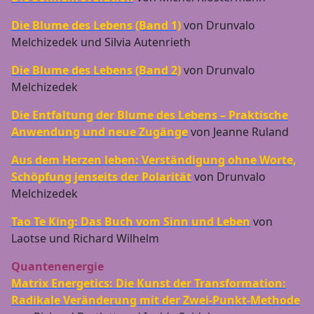
Die Blume des Lebens (Band 1)
von Drunvalo
Melchizedek und Silvia Autenrieth
Die Blume des Lebens (Band 2)
von Drunvalo
Melchizedek
Die Entfaltung der Blume des Lebens – Praktische
Anwendung und neue Zugänge
von Jeanne Ruland
Aus dem Herzen leben: Verständigung ohne Worte,
Schöpfung jenseits der Polarität
von Drunvalo
Melchizedek
Tao Te King: Das Buch vom Sinn und Leben
von
Laotse und Richard Wilhelm
Quantenenergie
Matrix Energetics: Die Kunst der Transformation:
Radikale Veränderung mit der Zwei-Punkt-Methode