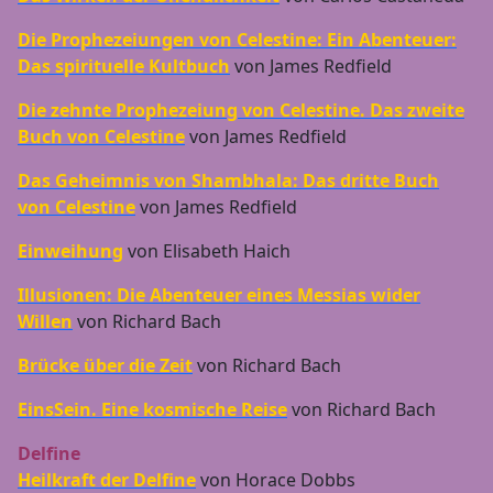
Die Prophezeiungen von Celestine: Ein Abenteuer:
Das spirituelle Kultbuch
von James Redfield
Die zehnte Prophezeiung von Celestine. Das zweite
Buch von Celestine
von James Redfield
Das Geheimnis von Shambhala: Das dritte Buch
von Celestine
von James Redfield
Einweihung
von Elisabeth Haich
Illusionen: Die Abenteuer eines Messias wider
Willen
von Richard Bach
Brücke über die Zeit
von Richard Bach
EinsSein. Eine kosmische Reise
von Richard Bach
Delfine
Heilkraft der Delfine
von Horace Dobbs