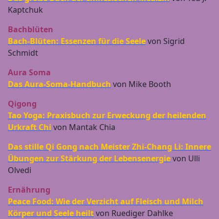
Kaptchuk
Bachblüten
Bach-Blüten: Essenzen für die Seele
von Sigrid
Schmidt
Aura Soma
Das Aura-Soma-Handbuch
von Mike Booth
Qigong
Tao Yoga: Praxisbuch zur Erweckung der heilenden
Urkraft Chi
von Mantak Chia
Das stille Qi Gong nach Meister Zhi-Chang Li: Innere
Übungen zur Stärkung der Lebensenergie
von Ulli
Olvedi
Ernährung
Peace Food: Wie der Verzicht auf Fleisch und Milch
Körper und Seele heilt
von Ruediger Dahlke