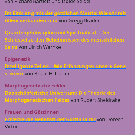
von Richard Bartlett und Isolde Seidel
Im Einklang mit der göttlichen Matrix: Wie wir mit
Allem verbunden sind
von Gregg Braden
Quantenphilosophie und Spiritualität – Der
Schlüssel zu den Geheimnissen des menschlichen
Seins
von Ulrich Warnke
Epigenetik
Intelligente Zellen – Wie Erfahrungen unsere Gene
steuern
von Bruce H. Lipton
Morphogenetische Felder
Das schöpferische Universum: Die Theorie des
Morphogenetischen Feldes
von Rupert Sheldrake
Frauen und Göttinnen
Erwecke die Heilkraft der Göttin in dir
von Doreen
Virtue