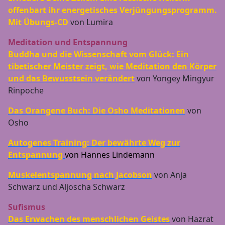
offenbart ihr energetisches Verjüngungsprogramm.
Mit Übungs-CD
von Lumira
Meditation und Entspannung
Buddha und die Wissenschaft vom Glück: Ein
tibetischer Meister zeigt, wie Meditation den Körper
und das Bewusstsein verändert
von Yongey Mingyur
Rinpoche
Das Orangene Buch: Die Osho Meditationen
von
Osho
Autogenes Training: Der bewährte Weg zur
Entspannung
von Hannes Lindemann
Muskelentspannung nach Jacobson
von Anja
Schwarz und Aljoscha Schwarz
Sufismus
Das Erwachen des menschlichen Geistes
von Hazrat