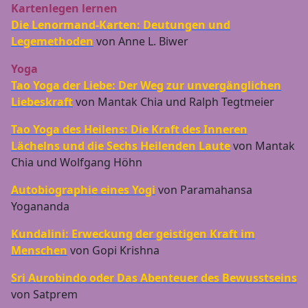
Kartenlegen lernen
Die Lenormand-Karten: Deutungen und
Legemethoden
von Anne L. Biwer
Yoga
Tao Yoga der Liebe: Der Weg zur unvergänglichen
Liebeskraft
von Mantak Chia und Ralph Tegtmeier
Tao Yoga des Heilens: Die Kraft des Inneren
Lächelns und die Sechs Heilenden Laute
von Mantak
Chia und Wolfgang Höhn
Autobiographie eines Yogi
von Paramahansa
Yogananda
Kundalini: Erweckung der geistigen Kraft im
Menschen
von Gopi Krishna
Sri Aurobindo oder Das Abenteuer des Bewusstseins
von Satprem