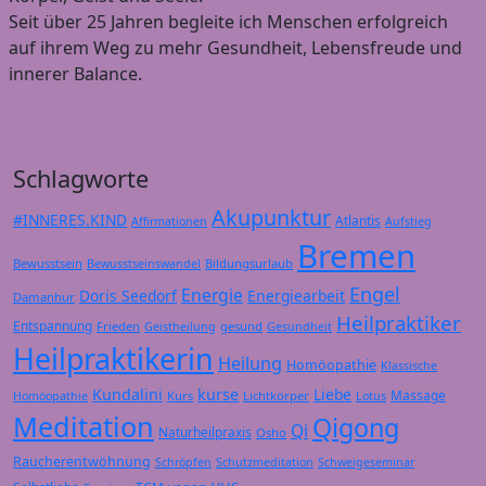
Seit über 25 Jahren begleite ich Menschen erfolgreich
auf ihrem Weg zu mehr Gesundheit, Lebensfreude und
innerer Balance.
Schlagworte
Akupunktur
#INNERES.KIND
Atlantis
Affirmationen
Aufstieg
Bremen
Bewusstsein
Bildungsurlaub
Bewusstseinswandel
Engel
Energie
Doris Seedorf
Energiearbeit
Damanhur
Heilpraktiker
Entspannung
Frieden
gesund
Geistheilung
Gesundheit
Heilpraktikerin
Heilung
Homöopathie
Klassische
Kundalini
kurse
Liebe
Massage
Kurs
Lichtkörper
Homöopathie
Lotus
Meditation
Qigong
Qi
Naturheilpraxis
Osho
Raucherentwöhnung
Schröpfen
Schutzmeditation
Schweigeseminar