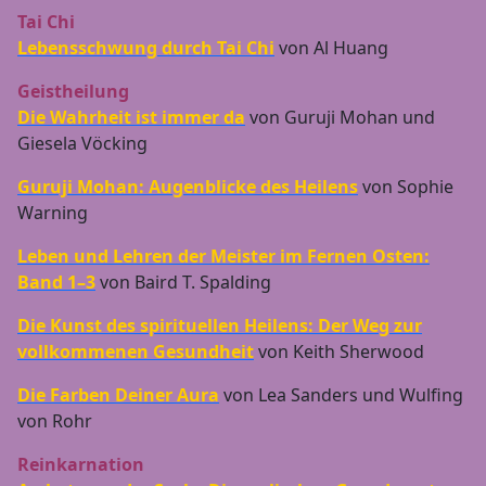
Tai Chi
Lebensschwung durch Tai Chi
von Al Huang
Geistheilung
Die Wahrheit ist immer da
von Guruji Mohan und
Giesela Vöcking
Guruji Mohan: Augenblicke des Heilens
von Sophie
Warning
Leben und Lehren der Meister im Fernen Osten:
Band 1–3
von Baird T. Spalding
Die Kunst des spirituellen Heilens: Der Weg zur
vollkommenen Gesundheit
von Keith Sherwood
Die Farben Deiner Aura
von Lea Sanders und Wulfing
von Rohr
Reinkarnation