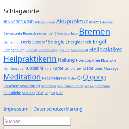
Schlagworte
Akupunktur
#INNERES.KIND
Atlantis
Affirmationen
Aufstieg
Bremen
Bewusstsein
Bildungsurlaub
Bewusstseinswandel
Engel
Energie
Doris Seedorf
Energiearbeit
Damanhur
Heilpraktiker
Entspannung
Frieden
gesund
Geistheilung
Gesundheit
Heilpraktikerin
Heilung
Homöopathie
Klassische
Kundalini
kurse
Liebe
Massage
Kurs
Lichtkörper
Homöopathie
Lotus
Meditation
Qigong
Qi
Naturheilpraxis
Osho
Raucherentwöhnung
Schröpfen
Schutzmeditation
Schweigeseminar
VHS
Selbstliebe
TCM
vegan
Seminar
Impressum
|
Datenschutzerklärung