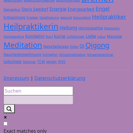
Bewusstsein
Bildungsurlaub
Bewusstseinswandel
Engel
Energie
Doris Seedorf
Energiearbeit
Damanhur
Heilpraktiker
Entspannung
Frieden
gesund
Geistheilung
Gesundheit
Heilpraktikerin
Heilung
Homöopathie
Klassische
Kundalini
kurse
Liebe
Massage
Kurs
Lichtkörper
Homöopathie
Lotus
Meditation
Qigong
Qi
Naturheilpraxis
Osho
Raucherentwöhnung
Schröpfen
Schutzmeditation
Schweigeseminar
VHS
Selbstliebe
TCM
vegan
Seminar
Impressum
|
Datenschutzerklärung
Exact matches only