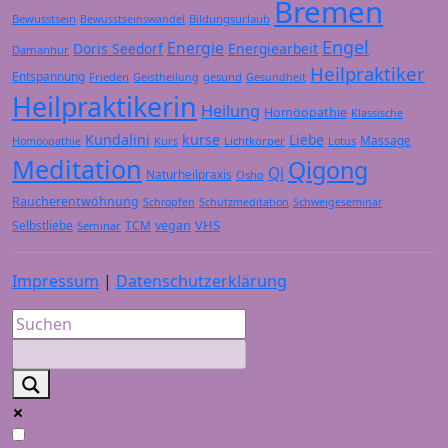
Bremen
Bewusstsein
Bildungsurlaub
Bewusstseinswandel
Engel
Energie
Doris Seedorf
Energiearbeit
Damanhur
Heilpraktiker
Entspannung
Frieden
gesund
Geistheilung
Gesundheit
Heilpraktikerin
Heilung
Homöopathie
Klassische
Kundalini
kurse
Liebe
Massage
Kurs
Lichtkörper
Homöopathie
Lotus
Meditation
Qigong
Qi
Naturheilpraxis
Osho
Raucherentwöhnung
Schröpfen
Schutzmeditation
Schweigeseminar
VHS
Selbstliebe
TCM
vegan
Seminar
Impressum
|
Datenschutzerklärung