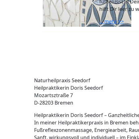
fühlenBist in D
hilft Dir leer zu
... mehr >>
Naturheilpraxis Seedorf
Heilpraktikerin Doris Seedorf
Mozartsztraße 7
D-28203 Bremen
Heilpraktikerin Doris Seedorf – Ganzheitlic
In meiner Heilpraktikerpraxis in Bremen b
Fußreflexzonenmassage, Energiearbeit, Rau
Sanft, wirkungsvoll und individuell – im Eink