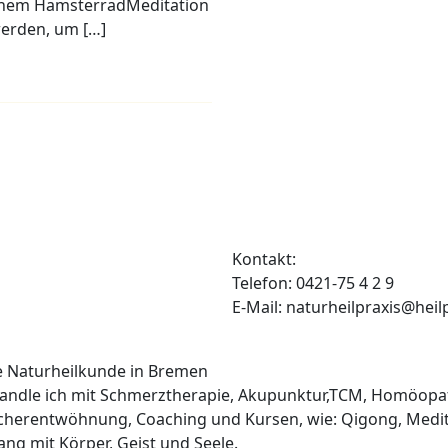
einem HamsterradMeditation
 werden, um […]
Kontakt:
Telefon: 0421-75 4 2 9
E-Mail: naturheilpraxis@heil
he Naturheilkunde in Bremen
ehandle ich mit Schmerztherapie, Akupunktur,TCM, Homöopa
cherentwöhnung, Coaching und Kursen, wie: Qigong, Medit
lang mit Körper, Geist und Seele.