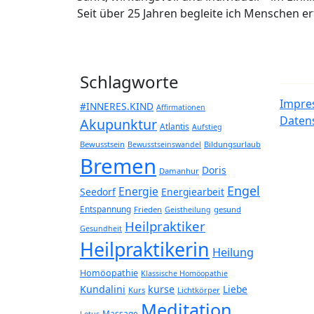
Seit über 25 Jahren begleite ich Menschen 
Schlagworte
Impre
#INNERES.KIND
Affirmationen
Daten
Akupunktur
Atlantis
Aufstieg
Bewusstsein
Bildungsurlaub
Bewusstseinswandel
Bremen
Doris
Damanhur
Engel
Energie
Seedorf
Energiearbeit
Entspannung
Frieden
gesund
Geistheilung
Heilpraktiker
Gesundheit
Heilpraktikerin
Heilung
Homöopathie
Klassische Homöopathie
Kundalini
kurse
Liebe
Kurs
Lichtkörper
Meditation
Massage
Lotus