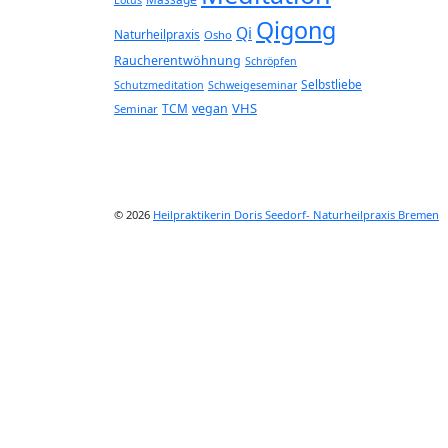
Qigong
Qi
Naturheilpraxis
Osho
Raucherentwöhnung
Schröpfen
Selbstliebe
Schutzmeditation
Schweigeseminar
VHS
TCM
vegan
Seminar
© 2026
Heilpraktikerin Doris Seedorf- Naturheilpraxis Bremen