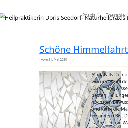
Praxis
Therapie
Schöne Himmelfahrt
vom
21. Mai 2020
AlohaFalls Du no
worum es bei de
…Hier eine wisse
besten Heilung
höchsten Bewusst
und kann die Mat
verändern.Bist D
kannst Du die Wa