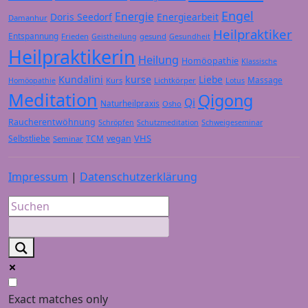
Engel
Energie
Doris Seedorf
Energiearbeit
Damanhur
Heilpraktiker
Entspannung
Frieden
gesund
Geistheilung
Gesundheit
Heilpraktikerin
Heilung
Homöopathie
Klassische
Kundalini
kurse
Liebe
Massage
Kurs
Lichtkörper
Homöopathie
Lotus
Meditation
Qigong
Qi
Naturheilpraxis
Osho
Raucherentwöhnung
Schröpfen
Schutzmeditation
Schweigeseminar
VHS
Selbstliebe
TCM
vegan
Seminar
Impressum
|
Datenschutzerklärung
Exact matches only