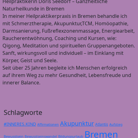
Heilpraktikerin Doris Seedorf – Ganzheitliche
Naturheilkunde in Bremen
In meiner Heilpraktikerpraxis in Bremen behandle ich
mit Schmerztherapie, Akupunktur,TCM, Homöopathie,
Darmsanierung, Fußreflexzonenmassage, Energiearbeit,
Raucherentwöhnung, Coaching und Kursen, wie:
Qigong, Meditation und spirituellen Gruppenangeboten.
Sanft, wirkungsvoll und individuell – im Einklang mit
Körper, Geist und Seele.
Seit über 25 Jahren begleite ich Menschen erfolgreich
auf ihrem Weg zu mehr Gesundheit, Lebensfreude und
innerer Balance.
Schlagworte
Akupunktur
#INNERES.KIND
Atlantis
Affirmationen
Aufstieg
Bremen
Bewusstsein
Bildungsurlaub
Bewusstseinswandel