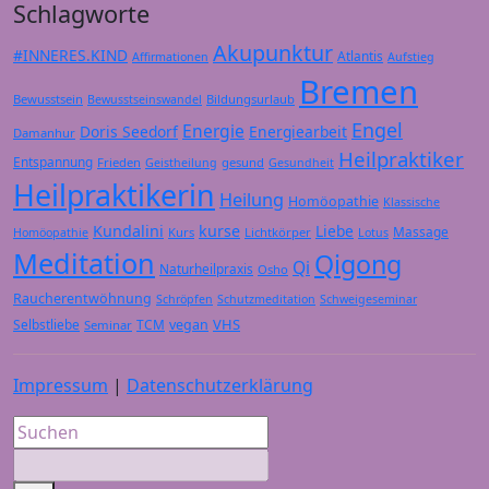
Schlagworte
Akupunktur
#INNERES.KIND
Atlantis
Affirmationen
Aufstieg
Bremen
Bewusstsein
Bildungsurlaub
Bewusstseinswandel
Engel
Energie
Doris Seedorf
Energiearbeit
Damanhur
Heilpraktiker
Entspannung
Frieden
gesund
Geistheilung
Gesundheit
Heilpraktikerin
Heilung
Homöopathie
Klassische
Kundalini
kurse
Liebe
Massage
Kurs
Lichtkörper
Homöopathie
Lotus
Meditation
Qigong
Qi
Naturheilpraxis
Osho
Raucherentwöhnung
Schröpfen
Schutzmeditation
Schweigeseminar
VHS
Selbstliebe
TCM
vegan
Seminar
Impressum
|
Datenschutzerklärung