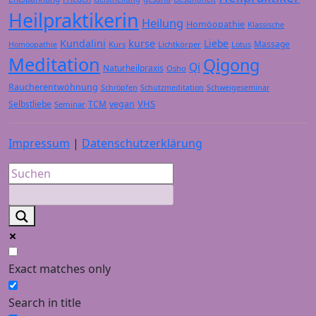
Heilpraktikerin
Heilung
Homöopathie
Klassische
Kundalini
kurse
Liebe
Massage
Kurs
Lichtkörper
Homöopathie
Lotus
Meditation
Qigong
Qi
Naturheilpraxis
Osho
Raucherentwöhnung
Schröpfen
Schutzmeditation
Schweigeseminar
VHS
Selbstliebe
TCM
vegan
Seminar
Impressum
|
Datenschutzerklärung
Exact matches only
Search in title