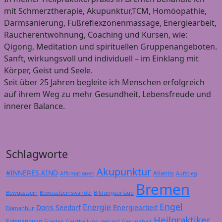
mit Schmerztherapie, Akupunktur,TCM, Homöopathie,
Darmsanierung, Fußreflexzonenmassage, Energiearbeit,
Raucherentwöhnung, Coaching und Kursen, wie:
Qigong, Meditation und spirituellen Gruppenangeboten.
Sanft, wirkungsvoll und individuell – im Einklang mit
Körper, Geist und Seele.
Seit über 25 Jahren begleite ich Menschen erfolgreich
auf ihrem Weg zu mehr Gesundheit, Lebensfreude und
innerer Balance.
Schlagworte
Akupunktur
#INNERES.KIND
Atlantis
Affirmationen
Aufstieg
Bremen
Bewusstsein
Bildungsurlaub
Bewusstseinswandel
Engel
Energie
Doris Seedorf
Energiearbeit
Damanhur
Heilpraktiker
Entspannung
Frieden
gesund
Geistheilung
Gesundheit