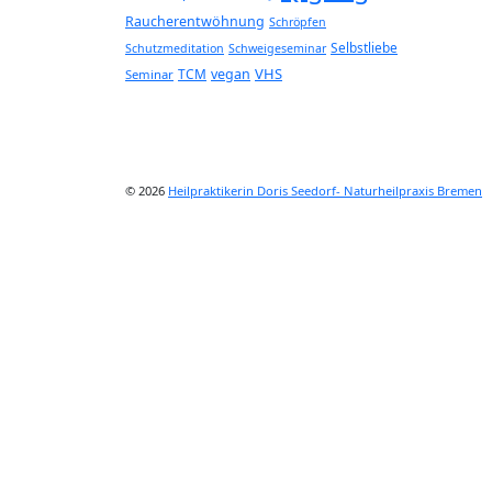
Raucherentwöhnung
Schröpfen
Selbstliebe
Schutzmeditation
Schweigeseminar
VHS
TCM
vegan
Seminar
© 2026
Heilpraktikerin Doris Seedorf- Naturheilpraxis Bremen