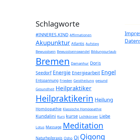
Schlagworte
Impre
#INNERES.KIND
Affirmationen
Daten
Akupunktur
Atlantis
Aufstieg
Bewusstsein
Bildungsurlaub
Bewusstseinswandel
Bremen
Doris
Damanhur
Engel
Energie
Seedorf
Energiearbeit
Entspannung
Frieden
gesund
Geistheilung
Heilpraktiker
Gesundheit
Heilpraktikerin
Heilung
Homöopathie
Klassische Homöopathie
Kundalini
kurse
Liebe
Kurs
Lichtkörper
Meditation
Massage
Lotus
Qigong
Qi
Naturheilpraxis
Osho