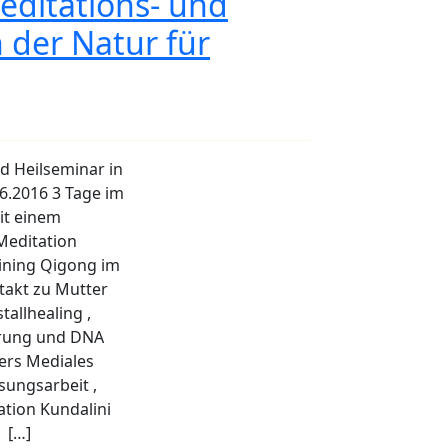
Meditations- und
 der Natur für
nd Heilseminar in
6.2016 3 Tage im
it einem
Meditation
ining Qigong im
takt zu Mutter
tallhealing ,
erung und DNA
pers Mediales
sungsarbeit ,
ation Kundalini
 […]