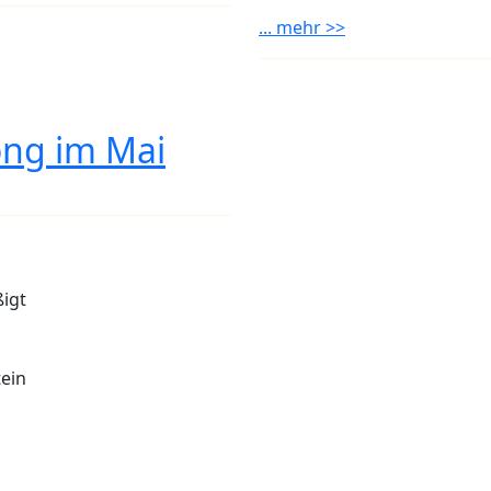
... mehr >>
ong im Mai
n
ßigt
ein