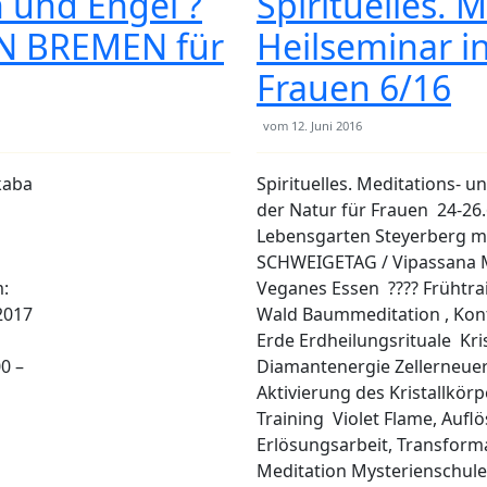
 und Engel ?
Spirituelles. 
N BREMEN für
Heilseminar in
Frauen 6/16
vom
12. Juni 2016
kaba
Spirituelles. Meditations- u
der Natur für Frauen 24-26.
Lebensgarten Steyerberg m
SCHWEIGETAG / Vipassana 
m:
Veganes Essen ???? Frühtra
2017
Wald Baummeditation , Kon
Erde Erdheilungsrituale Kris
0 –
Diamantenergie Zellerneu
Aktivierung des Kristallkör
Training Violet Flame, Auflö
Erlösungsarbeit, Transform
Meditation Mysterienschule