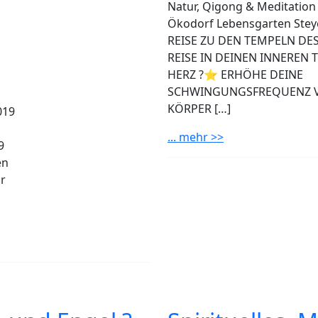
Natur, Qigong & Meditation
Ökodorf Lebensgarten Stey
REISE ZU DEN TEMPELN DES
REISE IN DEINEN INNEREN 
HERZ ?⭐️ ERHÖHE DEINE
SCHWINGUNGSFREQUENZ 
KÖRPER […]
019
... mehr >>
9
en
r