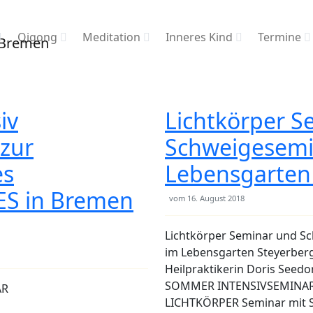
Qigong
Meditation
Inneres Kind
Termine
iv
Lichtkörper S
zur
Schweigesemi
es
Lebensgarten 
S in Bremen
vom
16. August 2018
Lichtkörper Seminar und S
im Lebensgarten Steyerberg
Heilpraktikerin Doris Seed
SOMMER INTENSIVSEMINAR
AR
LICHTKÖRPER Seminar mit S