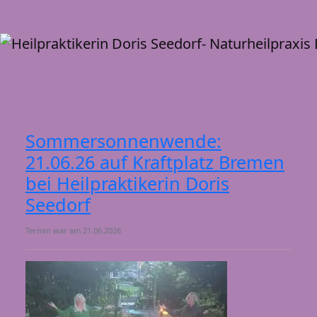
T
n
Sommersonnenwende:
21.06.26 auf Kraftplatz Bremen
bei Heilpraktikerin Doris
Seedorf
Termin war am 21.06.2026