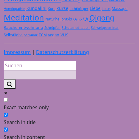
Kundalini
kurse
Liebe
Massage
Kurs
Lichtkörper
Homöopathie
Lotus
Meditation
Qigong
Qi
Naturheilpraxis
Osho
Raucherentwöhnung
Schröpfen
Schutzmeditation
Schweigeseminar
VHS
Selbstliebe
TCM
vegan
Seminar
Impressum
|
Datenschutzerklärung
Exact matches only
Search in title
Search in content