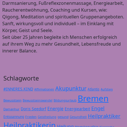
Darmsanierung, Fußreflexzonenmassage, Energiearbeit,
Raucherentwöhnung, Coaching und Kursen, wie:
Qigong, Meditation und spirituellen Gruppenangeboten.
Sanft, wirkungsvoll und individuell – im Einklang mit
Körper, Geist und Seele.
Seit über 25 Jahren begleite ich Menschen erfolgreich
auf ihrem Weg zu mehr Gesundheit, Lebensfreude und
innerer Balance.
Schlagworte
Akupunktur
#INNERES.KIND
Atlantis
Affirmationen
Aufstieg
Bremen
Bewusstsein
Bildungsurlaub
Bewusstseinswandel
Engel
Energie
Doris Seedorf
Energiearbeit
Damanhur
Heilpraktiker
Entspannung
Frieden
gesund
Geistheilung
Gesundheit
Heilpraktikerin
Heilung
Homöopathie
Klassische