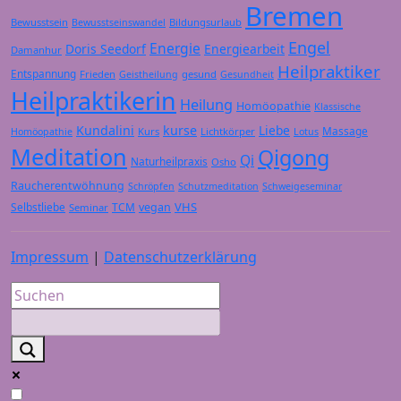
Bremen
Bewusstsein
Bildungsurlaub
Bewusstseinswandel
Engel
Energie
Doris Seedorf
Energiearbeit
Damanhur
Heilpraktiker
Entspannung
Frieden
gesund
Geistheilung
Gesundheit
Heilpraktikerin
Heilung
Homöopathie
Klassische
Kundalini
kurse
Liebe
Massage
Kurs
Lichtkörper
Homöopathie
Lotus
Meditation
Qigong
Qi
Naturheilpraxis
Osho
Raucherentwöhnung
Schröpfen
Schutzmeditation
Schweigeseminar
VHS
Selbstliebe
TCM
vegan
Seminar
Impressum
|
Datenschutzerklärung