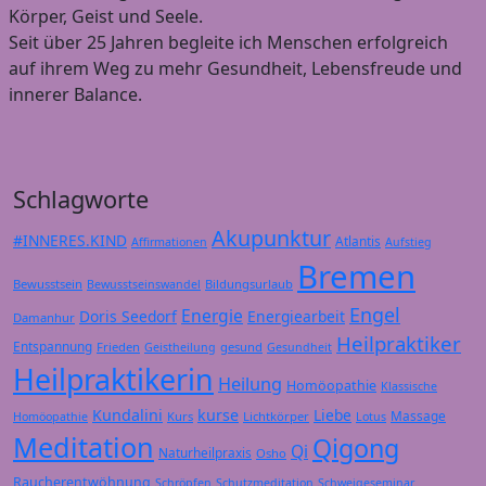
Körper, Geist und Seele.
Seit über 25 Jahren begleite ich Menschen erfolgreich
auf ihrem Weg zu mehr Gesundheit, Lebensfreude und
innerer Balance.
Schlagworte
Akupunktur
#INNERES.KIND
Atlantis
Affirmationen
Aufstieg
Bremen
Bewusstsein
Bildungsurlaub
Bewusstseinswandel
Engel
Energie
Doris Seedorf
Energiearbeit
Damanhur
Heilpraktiker
Entspannung
Frieden
gesund
Geistheilung
Gesundheit
Heilpraktikerin
Heilung
Homöopathie
Klassische
Kundalini
kurse
Liebe
Massage
Kurs
Lichtkörper
Homöopathie
Lotus
Meditation
Qigong
Qi
Naturheilpraxis
Osho
Raucherentwöhnung
Schröpfen
Schutzmeditation
Schweigeseminar