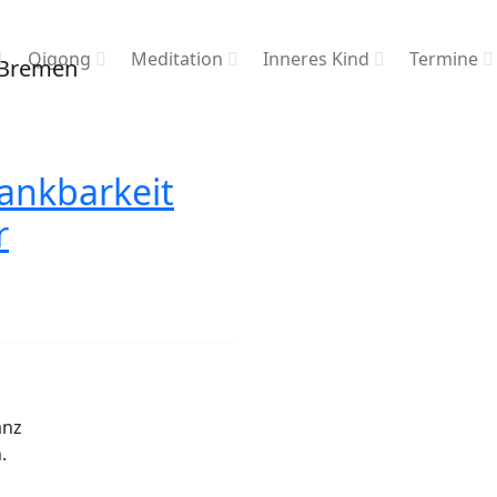
Qigong
Meditation
Inneres Kind
Termine
ankbarkeit
r
anz
.