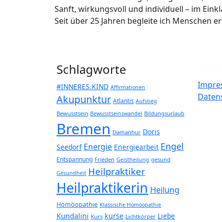
Sanft, wirkungsvoll und individuell – im Eink
Seit über 25 Jahren begleite ich Menschen 
Schlagworte
Impre
#INNERES.KIND
Affirmationen
Daten
Akupunktur
Atlantis
Aufstieg
Bewusstsein
Bildungsurlaub
Bewusstseinswandel
Bremen
Doris
Damanhur
Engel
Energie
Seedorf
Energiearbeit
Entspannung
Frieden
gesund
Geistheilung
Heilpraktiker
Gesundheit
Heilpraktikerin
Heilung
Homöopathie
Klassische Homöopathie
Kundalini
kurse
Liebe
Kurs
Lichtkörper