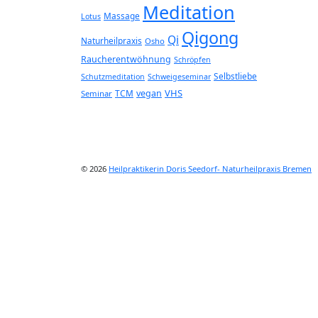
Meditation
Massage
Lotus
Qigong
Qi
Naturheilpraxis
Osho
Raucherentwöhnung
Schröpfen
Selbstliebe
Schutzmeditation
Schweigeseminar
VHS
TCM
vegan
Seminar
© 2026
Heilpraktikerin Doris Seedorf- Naturheilpraxis Bremen