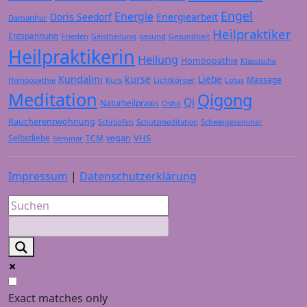
Engel
Energie
Doris Seedorf
Energiearbeit
Damanhur
Heilpraktiker
Entspannung
Frieden
gesund
Geistheilung
Gesundheit
Heilpraktikerin
Heilung
Homöopathie
Klassische
Kundalini
kurse
Liebe
Massage
Kurs
Lichtkörper
Homöopathie
Lotus
Meditation
Qigong
Qi
Naturheilpraxis
Osho
Raucherentwöhnung
Schröpfen
Schutzmeditation
Schweigeseminar
VHS
Selbstliebe
TCM
vegan
Seminar
Impressum
|
Datenschutzerklärung
Exact matches only