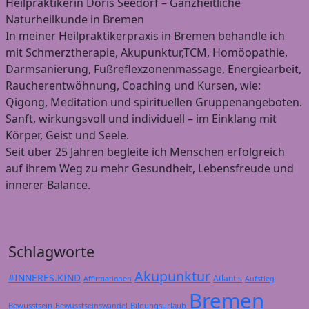
Heilpraktikerin Doris Seedorf – Ganzheitliche
Naturheilkunde in Bremen
In meiner Heilpraktikerpraxis in Bremen behandle ich
mit Schmerztherapie, Akupunktur,TCM, Homöopathie,
Darmsanierung, Fußreflexzonenmassage, Energiearbeit,
Raucherentwöhnung, Coaching und Kursen, wie:
Qigong, Meditation und spirituellen Gruppenangeboten.
Sanft, wirkungsvoll und individuell – im Einklang mit
Körper, Geist und Seele.
Seit über 25 Jahren begleite ich Menschen erfolgreich
auf ihrem Weg zu mehr Gesundheit, Lebensfreude und
innerer Balance.
Schlagworte
Akupunktur
#INNERES.KIND
Atlantis
Affirmationen
Aufstieg
Bremen
Bewusstsein
Bildungsurlaub
Bewusstseinswandel