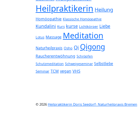
Heilpraktikerin
Heilung
Homöopathie
Klassische Homöopathie
Kundalini
kurse
Liebe
Kurs
Lichtkörper
Meditation
Massage
Lotus
Qigong
Qi
Naturheilpraxis
Osho
Raucherentwöhnung
Schröpfen
Selbstliebe
Schutzmeditation
Schweigeseminar
VHS
TCM
vegan
Seminar
© 2026
Heilpraktikerin Doris Seedorf- Naturheilpraxis Bremen