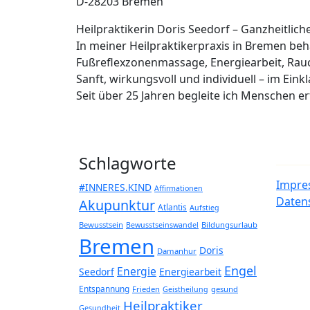
D-28203 Bremen
Heilpraktikerin Doris Seedorf – Ganzheitlic
In meiner Heilpraktikerpraxis in Bremen b
Fußreflexzonenmassage, Energiearbeit, Rau
Sanft, wirkungsvoll und individuell – im Eink
Seit über 25 Jahren begleite ich Menschen 
Schlagworte
Impre
#INNERES.KIND
Affirmationen
Daten
Akupunktur
Atlantis
Aufstieg
Bewusstsein
Bildungsurlaub
Bewusstseinswandel
Bremen
Doris
Damanhur
Engel
Energie
Seedorf
Energiearbeit
Entspannung
Frieden
gesund
Geistheilung
Heilpraktiker
Gesundheit