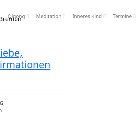
Qigong
Meditation
Inneres Kind
Termine
iebe,
irmationen
G,
m